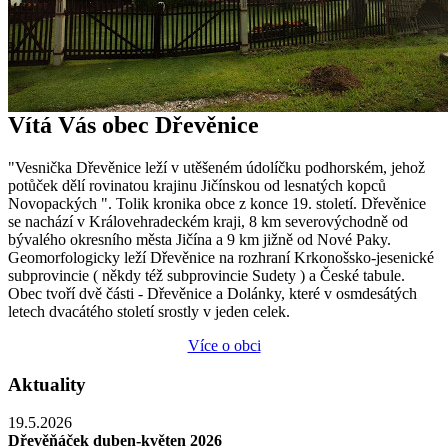
Vítá Vás obec Dřevěnice
"Vesnička Dřevěnice leží v utěšeném údolíčku podhorském, jehož
potůček dělí rovinatou krajinu Jičínskou od lesnatých kopců
Novopackých ". Tolik kronika obce z konce 19. století. Dřevěnice
se nachází v Královehradeckém kraji, 8 km severovýchodně od
bývalého okresního města Jičína a 9 km jižně od Nové Paky.
Geomorfologicky leží Dřevěnice na rozhraní Krkonošsko-jesenické
subprovincie ( někdy též subprovincie Sudety ) a České tabule.
Obec tvoří dvě části - Dřevěnice a Dolánky, které v osmdesátých
letech dvacátého století srostly v jeden celek.
Více o obci
Aktuality
19.5.2026
Dřevěňáček duben-květen 2026