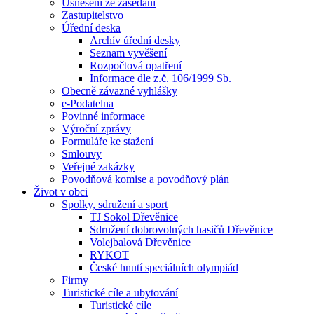
Usnesení ze zasedání
Zastupitelstvo
Úřední deska
Archív úřední desky
Seznam vyvěšení
Rozpočtová opatření
Informace dle z.č. 106/1999 Sb.
Obecně závazné vyhlášky
e-Podatelna
Povinné informace
Výroční zprávy
Formuláře ke stažení
Smlouvy
Veřejné zakázky
Povodňová komise a povodňový plán
Život v obci
Spolky, sdružení a sport
TJ Sokol Dřevěnice
Sdružení dobrovolných hasičů Dřevěnice
Volejbalová Dřevěnice
RYKOT
České hnutí speciálních olympiád
Firmy
Turistické cíle a ubytování
Turistické cíle