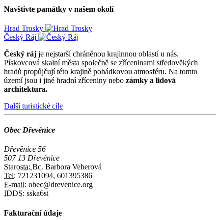
Navštivte památky v našem okolí
Hrad Trosky
Český Ráj
Český ráj
je nejstarší chráněnou krajinnou oblastí u nás.
Pískovcová skalní města společně se zříceninami středověkých
hradů propůjčují této krajině pohádkovou atmosféru. Na tomto
území jsou i jiné hradní zříceniny nebo
zámky a lidová
architektura.
Další turistické cíle
Obec Dřevěnice
Dřevěnice 56
507 13 Dřevěnice
Starosta:
Bc. Barbora Veberová
Tel:
721231094, 601395386
E-mail:
obec@drevenice.org
IDDS:
sska6si
Fakturační údaje