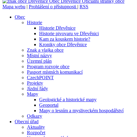
Obec
Dřevěnice
Oficiální stránky obce
Mapa webu
|
Prohlášení o přístupnosti
|
RSS
Obec
Historie
Historie Dřevěnice
Historie pivovaru ve Dřevěnici
Kam za kouskem historie?
Kroniky obce Dřevěnice
Znak a vlajka obce
Místní názvy
Územní plán
Program rozvoje obce
Pasport místních komunikací
CzechPOINT
Projekty
Jízdní řády
Mapy
Geologické a historické mapy
Geoportal
Mapy o lesním a mysliveckém hospodářství
Odkazy
Obecní úřad
Aktuality
Rozpočet