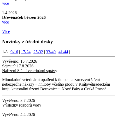
více
1.4.2026
Dřevěňáček březen 2026
více
Více
Novinky z úřední desky
1-8
|
9-16
|
17-24
|
25-32
|
33-40
|
41-44
|
Vyvěšeno:
15.7.2026
Sejmutí:
17.8.2026
Nařízení Státní veterinární správy
Mimořádné veterinární opatření k tlumení a zamezení šíření
nebezpečné nákazy – hniloby včelího plodu v Královéhradeckém
kraji, katastrální území Borovnice u Nové Paky a Česká Proseč
Vyvěšeno:
8.7.2026
Výsledky rozborů vody
Vyvěšeno:
4.4.2026