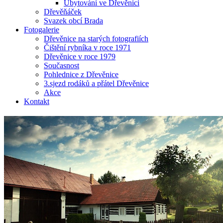
Ubytování ve Dřevěnici
Dřevěňáček
Svazek obcí Brada
Fotogalerie
Dřevěnice na starých fotografiích
Čištění rybníka v roce 1971
Dřevěnice v roce 1979
Současnost
Pohlednice z Dřevěnice
3.sjezd rodáků a přátel Dřevěnice
Akce
Kontakt