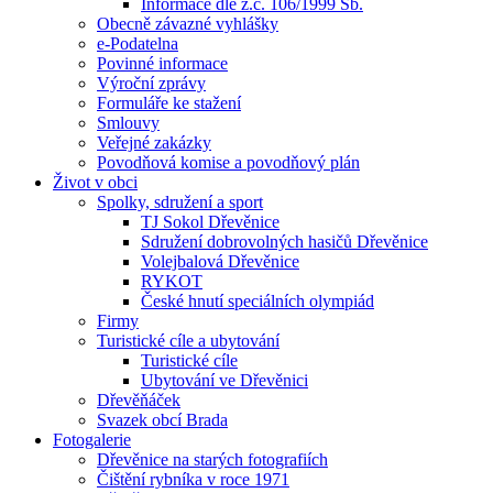
Informace dle z.č. 106/1999 Sb.
Obecně závazné vyhlášky
e-Podatelna
Povinné informace
Výroční zprávy
Formuláře ke stažení
Smlouvy
Veřejné zakázky
Povodňová komise a povodňový plán
Život v obci
Spolky, sdružení a sport
TJ Sokol Dřevěnice
Sdružení dobrovolných hasičů Dřevěnice
Volejbalová Dřevěnice
RYKOT
České hnutí speciálních olympiád
Firmy
Turistické cíle a ubytování
Turistické cíle
Ubytování ve Dřevěnici
Dřevěňáček
Svazek obcí Brada
Fotogalerie
Dřevěnice na starých fotografiích
Čištění rybníka v roce 1971