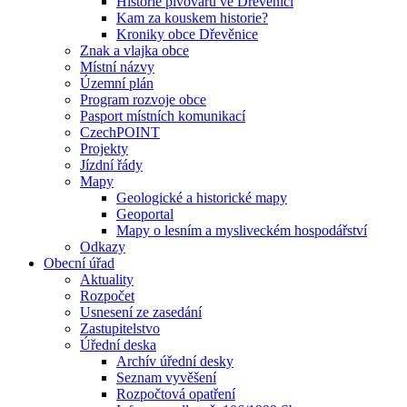
Historie pivovaru ve Dřevěnici
Kam za kouskem historie?
Kroniky obce Dřevěnice
Znak a vlajka obce
Místní názvy
Územní plán
Program rozvoje obce
Pasport místních komunikací
CzechPOINT
Projekty
Jízdní řády
Mapy
Geologické a historické mapy
Geoportal
Mapy o lesním a mysliveckém hospodářství
Odkazy
Obecní úřad
Aktuality
Rozpočet
Usnesení ze zasedání
Zastupitelstvo
Úřední deska
Archív úřední desky
Seznam vyvěšení
Rozpočtová opatření