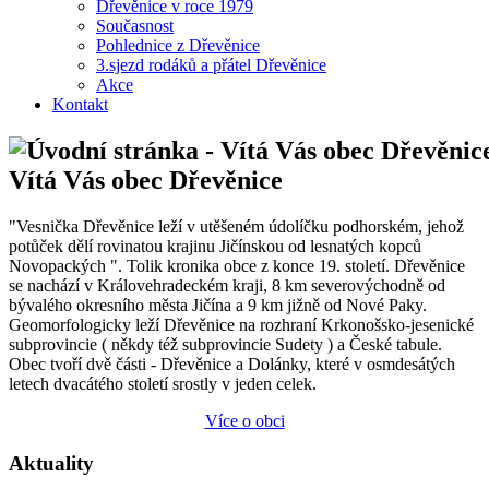
Dřevěnice v roce 1979
Současnost
Pohlednice z Dřevěnice
3.sjezd rodáků a přátel Dřevěnice
Akce
Kontakt
Vítá Vás obec Dřevěnice
"Vesnička Dřevěnice leží v utěšeném údolíčku podhorském, jehož
potůček dělí rovinatou krajinu Jičínskou od lesnatých kopců
Novopackých ". Tolik kronika obce z konce 19. století. Dřevěnice
se nachází v Královehradeckém kraji, 8 km severovýchodně od
bývalého okresního města Jičína a 9 km jižně od Nové Paky.
Geomorfologicky leží Dřevěnice na rozhraní Krkonošsko-jesenické
subprovincie ( někdy též subprovincie Sudety ) a České tabule.
Obec tvoří dvě části - Dřevěnice a Dolánky, které v osmdesátých
letech dvacátého století srostly v jeden celek.
Více o obci
Aktuality