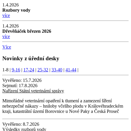
1.4.2026
Rozbory vody
více
1.4.2026
Dřevěňáček březen 2026
více
Více
Novinky z úřední desky
1-8
|
9-16
|
17-24
|
25-32
|
33-40
|
41-44
|
Vyvěšeno:
15.7.2026
Sejmutí:
17.8.2026
Nařízení Státní veterinární správy
Mimořádné veterinární opatření k tlumení a zamezení šíření
nebezpečné nákazy – hniloby včelího plodu v Královéhradeckém
kraji, katastrální území Borovnice u Nové Paky a Česká Proseč
Vyvěšeno:
8.7.2026
Výsledky rozborů vody