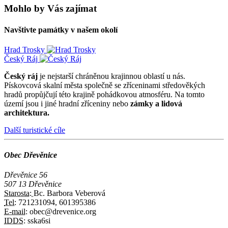
Mohlo by Vás zajímat
Navštivte památky v našem okolí
Hrad Trosky
Český Ráj
Český ráj
je nejstarší chráněnou krajinnou oblastí u nás.
Pískovcová skalní města společně se zříceninami středověkých
hradů propůjčují této krajině pohádkovou atmosféru. Na tomto
území jsou i jiné hradní zříceniny nebo
zámky a lidová
architektura.
Další turistické cíle
Obec Dřevěnice
Dřevěnice 56
507 13 Dřevěnice
Starosta:
Bc. Barbora Veberová
Tel:
721231094, 601395386
E-mail:
obec@drevenice.org
IDDS:
sska6si