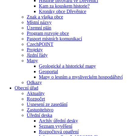
Historie pivovaru ve Dřevěnici
Kam za kouskem historie?
Kroniky obce Dřevěnice
Znak a vlajka obce
Místní názvy
Územní plán
Program rozvoje obce
Pasport místních komunikací
CzechPOINT
Projekty
Jízdní řády
Mapy
Geologické a historické mapy
Geoportal
Mapy o lesním a mysliveckém hospodářství
Odkazy
Obecní úřad
Aktuality
Rozpočet
Usnesení ze zasedání
Zastupitelstvo
Úřední deska
Archív úřední desky
Seznam vyvěšení
Rozpočtová opatření