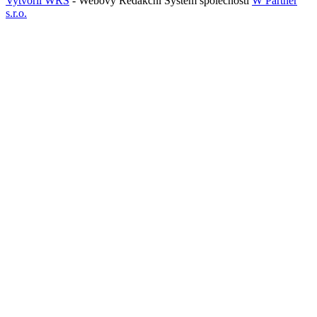
Vytvořil WRS
- Webový Redakční Systém společnosti
W Partner
s.r.o.