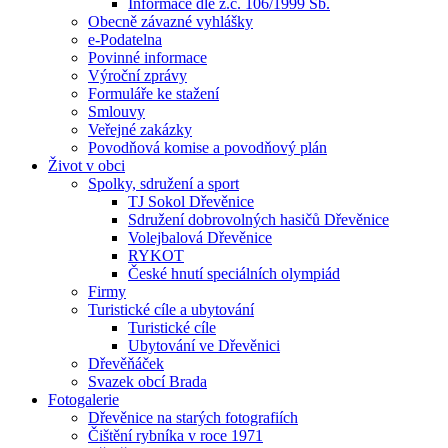
Informace dle z.č. 106/1999 Sb.
Obecně závazné vyhlášky
e-Podatelna
Povinné informace
Výroční zprávy
Formuláře ke stažení
Smlouvy
Veřejné zakázky
Povodňová komise a povodňový plán
Život v obci
Spolky, sdružení a sport
TJ Sokol Dřevěnice
Sdružení dobrovolných hasičů Dřevěnice
Volejbalová Dřevěnice
RYKOT
České hnutí speciálních olympiád
Firmy
Turistické cíle a ubytování
Turistické cíle
Ubytování ve Dřevěnici
Dřevěňáček
Svazek obcí Brada
Fotogalerie
Dřevěnice na starých fotografiích
Čištění rybníka v roce 1971