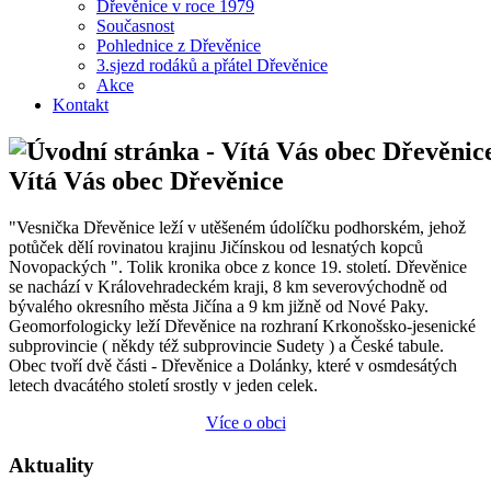
Dřevěnice v roce 1979
Současnost
Pohlednice z Dřevěnice
3.sjezd rodáků a přátel Dřevěnice
Akce
Kontakt
Vítá Vás obec Dřevěnice
"Vesnička Dřevěnice leží v utěšeném údolíčku podhorském, jehož
potůček dělí rovinatou krajinu Jičínskou od lesnatých kopců
Novopackých ". Tolik kronika obce z konce 19. století. Dřevěnice
se nachází v Královehradeckém kraji, 8 km severovýchodně od
bývalého okresního města Jičína a 9 km jižně od Nové Paky.
Geomorfologicky leží Dřevěnice na rozhraní Krkonošsko-jesenické
subprovincie ( někdy též subprovincie Sudety ) a České tabule.
Obec tvoří dvě části - Dřevěnice a Dolánky, které v osmdesátých
letech dvacátého století srostly v jeden celek.
Více o obci
Aktuality