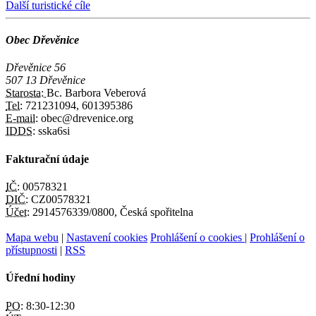
Další turistické cíle
Obec Dřevěnice
Dřevěnice 56
507 13 Dřevěnice
Starosta:
Bc. Barbora Veberová
Tel:
721231094, 601395386
E-mail:
obec@drevenice.org
IDDS:
sska6si
Fakturační údaje
IČ:
00578321
DIČ:
CZ00578321
Účet:
2914576339/0800, Česká spořitelna
Mapa webu
|
Nastavení cookies
Prohlášení o cookies
|
Prohlášení o
přístupnosti
|
RSS
Úřední hodiny
PO:
8:30-12:30