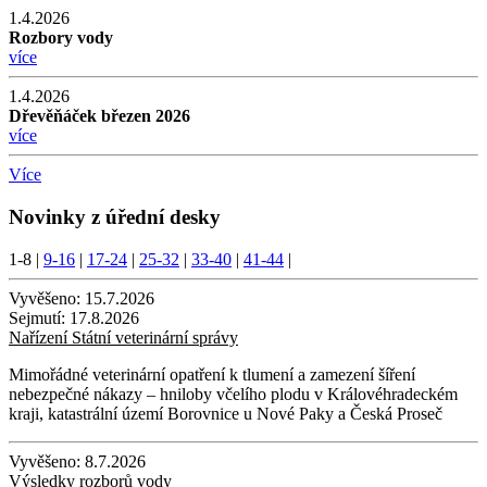
1.4.2026
Rozbory vody
více
1.4.2026
Dřevěňáček březen 2026
více
Více
Novinky z úřední desky
1-8
|
9-16
|
17-24
|
25-32
|
33-40
|
41-44
|
Vyvěšeno:
15.7.2026
Sejmutí:
17.8.2026
Nařízení Státní veterinární správy
Mimořádné veterinární opatření k tlumení a zamezení šíření
nebezpečné nákazy – hniloby včelího plodu v Královéhradeckém
kraji, katastrální území Borovnice u Nové Paky a Česká Proseč
Vyvěšeno:
8.7.2026
Výsledky rozborů vody