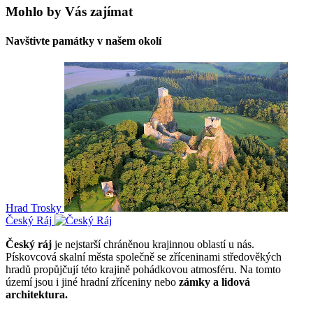
Mohlo by Vás zajímat
Navštivte památky v našem okolí
Hrad Trosky
Český Ráj
Český ráj
je nejstarší chráněnou krajinnou oblastí u nás.
Pískovcová skalní města společně se zříceninami středověkých
hradů propůjčují této krajině pohádkovou atmosféru. Na tomto
území jsou i jiné hradní zříceniny nebo
zámky a lidová
architektura.