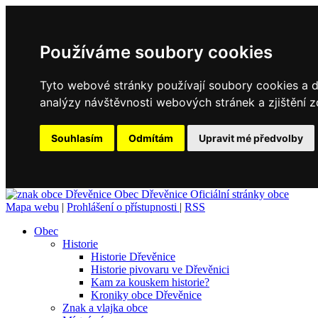
Používáme soubory cookies
Tyto webové stránky používají soubory cookies a da
analýzy návštěvnosti webových stránek a zjištění z
Souhlasím
Odmítám
Upravit mé předvolby
Obec
Dřevěnice
Oficiální stránky obce
Mapa webu
|
Prohlášení o přístupnosti
|
RSS
Obec
Historie
Historie Dřevěnice
Historie pivovaru ve Dřevěnici
Kam za kouskem historie?
Kroniky obce Dřevěnice
Znak a vlajka obce