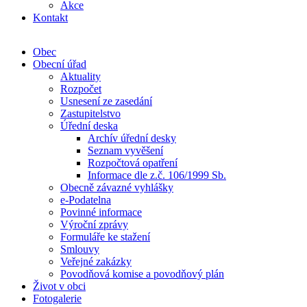
Akce
Kontakt
Obec
Obecní úřad
Aktuality
Rozpočet
Usnesení ze zasedání
Zastupitelstvo
Úřední deska
Archív úřední desky
Seznam vyvěšení
Rozpočtová opatření
Informace dle z.č. 106/1999 Sb.
Obecně závazné vyhlášky
e-Podatelna
Povinné informace
Výroční zprávy
Formuláře ke stažení
Smlouvy
Veřejné zakázky
Povodňová komise a povodňový plán
Život v obci
Fotogalerie