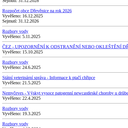
Sejmutí:
31.12.2028
Rozpočet obce Dřevěnice na rok 2026
Vyvěšeno:
16.12.2025
Sejmutí:
31.12.2026
Rozbory vody
Vyvěšeno:
5.11.2025
ČEZ - UPOZORNĚNÍ K ODSTRANĚNÍ NEBO OKLEŠTĚNÍ D
Vyvěšeno:
15.10.2025
Rozbory vody
Vyvěšeno:
24.6.2025
Státní veterinární správa - Informace k ptačí chřipce
Vyvěšeno:
21.5.2025
Nemyčeves - Výskyt vysoce patogenní newcastleské choroby u drůb
Vyvěšeno:
22.4.2025
Rozbory vody
Vyvěšeno:
19.3.2025
Rozbory vody