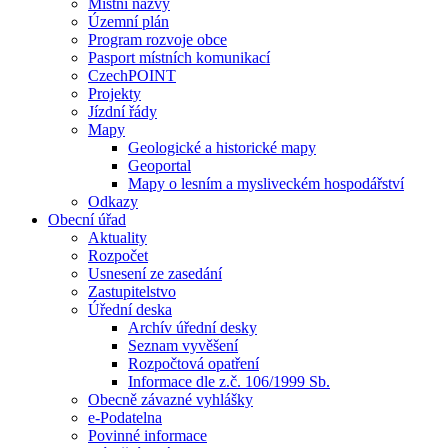
Místní názvy
Územní plán
Program rozvoje obce
Pasport místních komunikací
CzechPOINT
Projekty
Jízdní řády
Mapy
Geologické a historické mapy
Geoportal
Mapy o lesním a mysliveckém hospodářství
Odkazy
Obecní úřad
Aktuality
Rozpočet
Usnesení ze zasedání
Zastupitelstvo
Úřední deska
Archív úřední desky
Seznam vyvěšení
Rozpočtová opatření
Informace dle z.č. 106/1999 Sb.
Obecně závazné vyhlášky
e-Podatelna
Povinné informace