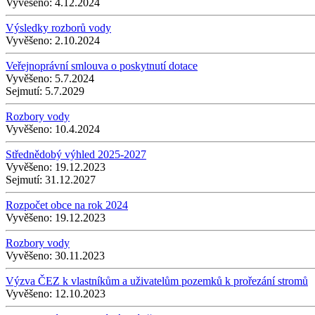
Vyvěšeno:
4.12.2024
Výsledky rozborů vody
Vyvěšeno:
2.10.2024
Veřejnoprávní smlouva o poskytnutí dotace
Vyvěšeno:
5.7.2024
Sejmutí:
5.7.2029
Rozbory vody
Vyvěšeno:
10.4.2024
Střednědobý výhled 2025-2027
Vyvěšeno:
19.12.2023
Sejmutí:
31.12.2027
Rozpočet obce na rok 2024
Vyvěšeno:
19.12.2023
Rozbory vody
Vyvěšeno:
30.11.2023
Výzva ČEZ k vlastníkům a uživatelům pozemků k prořezání stromů
Vyvěšeno:
12.10.2023