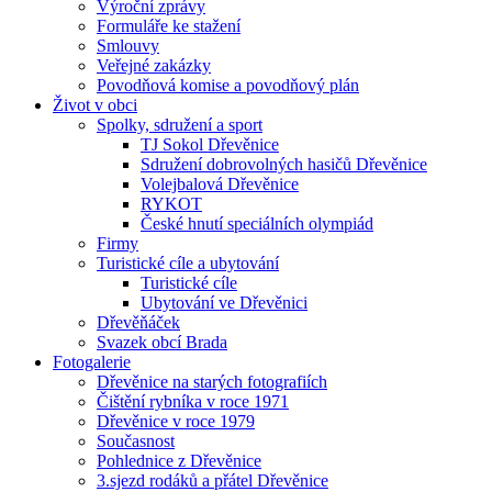
Výroční zprávy
Formuláře ke stažení
Smlouvy
Veřejné zakázky
Povodňová komise a povodňový plán
Život v obci
Spolky, sdružení a sport
TJ Sokol Dřevěnice
Sdružení dobrovolných hasičů Dřevěnice
Volejbalová Dřevěnice
RYKOT
České hnutí speciálních olympiád
Firmy
Turistické cíle a ubytování
Turistické cíle
Ubytování ve Dřevěnici
Dřevěňáček
Svazek obcí Brada
Fotogalerie
Dřevěnice na starých fotografiích
Čištění rybníka v roce 1971
Dřevěnice v roce 1979
Současnost
Pohlednice z Dřevěnice
3.sjezd rodáků a přátel Dřevěnice