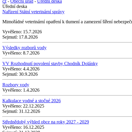
cz
-
Obecní úřad
-
Úřední deska
Úřední deska
Nařízení Státní veterinární správy
Mimořádné veterinární opatření k tlumení a zamezení šíření nebezpe
Vyvěšeno:
15.7.2026
Sejmutí:
17.8.2026
Výsledky rozborů vody
Vyvěšeno:
8.7.2026
VV Rozhodnutí povolení stavby Chodník Dolánky
Vyvěšeno:
4.4.2026
Sejmutí:
30.9.2026
Rozbory vody
Vyvěšeno:
1.4.2026
Kalkulace vodné a stočné 2026
Vyvěšeno:
22.12.2025
Sejmutí:
31.12.2026
Střednědobý výhled obce na roky 2027 - 2029
Vyvěšeno:
16.12.2025