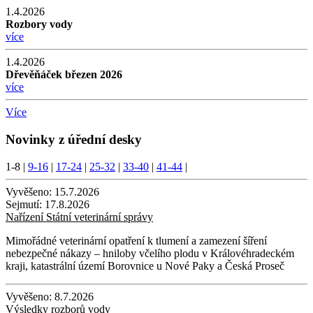
1.4.2026
Rozbory vody
více
1.4.2026
Dřevěňáček březen 2026
více
Více
Novinky z úřední desky
1-8
|
9-16
|
17-24
|
25-32
|
33-40
|
41-44
|
Vyvěšeno:
15.7.2026
Sejmutí:
17.8.2026
Nařízení Státní veterinární správy
Mimořádné veterinární opatření k tlumení a zamezení šíření
nebezpečné nákazy – hniloby včelího plodu v Královéhradeckém
kraji, katastrální území Borovnice u Nové Paky a Česká Proseč
Vyvěšeno:
8.7.2026
Výsledky rozborů vody