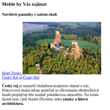
Mohlo by Vás zajímat
Navštivte památky v našem okolí
Hrad Trosky
Český Ráj
Český ráj
je nejstarší chráněnou krajinnou oblastí u nás.
Pískovcová skalní města společně se zříceninami středověkých
hradů propůjčují této krajině pohádkovou atmosféru. Na tomto
území jsou i jiné hradní zříceniny nebo
zámky a lidová
architektura.