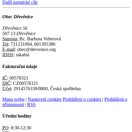
Další turistické cíle
Obec Dřevěnice
Dřevěnice 56
507 13 Dřevěnice
Starosta:
Bc. Barbora Veberová
Tel:
721231094, 601395386
E-mail:
obec@drevenice.org
IDDS:
sska6si
Fakturační údaje
IČ:
00578321
DIČ:
CZ00578321
Účet:
2914576339/0800, Česká spořitelna
Mapa webu
|
Nastavení cookies
Prohlášení o cookies
|
Prohlášení o
přístupnosti
|
RSS
Úřední hodiny
PO:
8:30-12:30