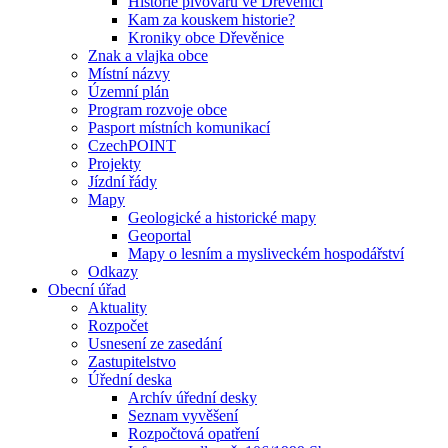
Historie pivovaru ve Dřevěnici
Kam za kouskem historie?
Kroniky obce Dřevěnice
Znak a vlajka obce
Místní názvy
Územní plán
Program rozvoje obce
Pasport místních komunikací
CzechPOINT
Projekty
Jízdní řády
Mapy
Geologické a historické mapy
Geoportal
Mapy o lesním a mysliveckém hospodářství
Odkazy
Obecní úřad
Aktuality
Rozpočet
Usnesení ze zasedání
Zastupitelstvo
Úřední deska
Archív úřední desky
Seznam vyvěšení
Rozpočtová opatření