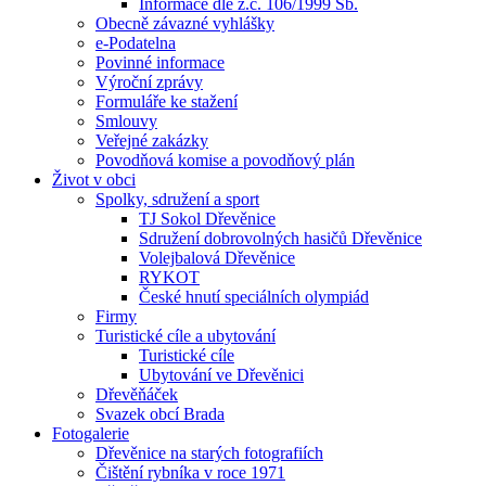
Informace dle z.č. 106/1999 Sb.
Obecně závazné vyhlášky
e-Podatelna
Povinné informace
Výroční zprávy
Formuláře ke stažení
Smlouvy
Veřejné zakázky
Povodňová komise a povodňový plán
Život v obci
Spolky, sdružení a sport
TJ Sokol Dřevěnice
Sdružení dobrovolných hasičů Dřevěnice
Volejbalová Dřevěnice
RYKOT
České hnutí speciálních olympiád
Firmy
Turistické cíle a ubytování
Turistické cíle
Ubytování ve Dřevěnici
Dřevěňáček
Svazek obcí Brada
Fotogalerie
Dřevěnice na starých fotografiích
Čištění rybníka v roce 1971