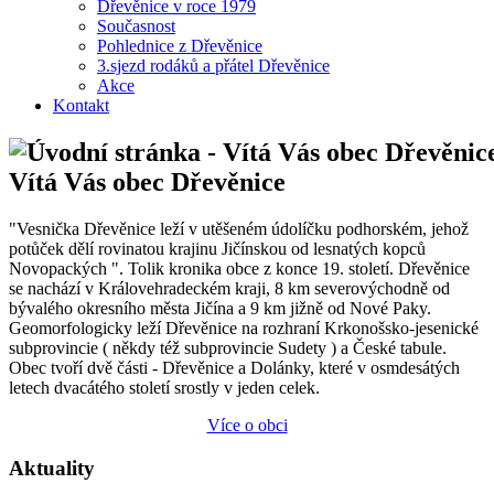
Dřevěnice v roce 1979
Současnost
Pohlednice z Dřevěnice
3.sjezd rodáků a přátel Dřevěnice
Akce
Kontakt
Vítá Vás obec Dřevěnice
"Vesnička Dřevěnice leží v utěšeném údolíčku podhorském, jehož
potůček dělí rovinatou krajinu Jičínskou od lesnatých kopců
Novopackých ". Tolik kronika obce z konce 19. století. Dřevěnice
se nachází v Královehradeckém kraji, 8 km severovýchodně od
bývalého okresního města Jičína a 9 km jižně od Nové Paky.
Geomorfologicky leží Dřevěnice na rozhraní Krkonošsko-jesenické
subprovincie ( někdy též subprovincie Sudety ) a České tabule.
Obec tvoří dvě části - Dřevěnice a Dolánky, které v osmdesátých
letech dvacátého století srostly v jeden celek.
Více o obci
Aktuality