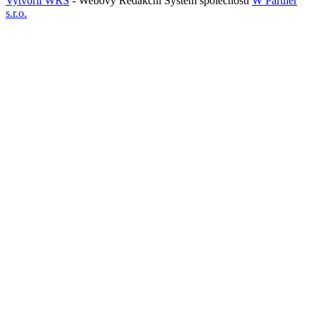
Vytvořil WRS
- Webový Redakční Systém společnosti
W Partner
s.r.o.