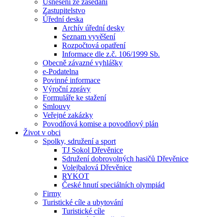
Usnesení ze zasedání
Zastupitelstvo
Úřední deska
Archív úřední desky
Seznam vyvěšení
Rozpočtová opatření
Informace dle z.č. 106/1999 Sb.
Obecně závazné vyhlášky
e-Podatelna
Povinné informace
Výroční zprávy
Formuláře ke stažení
Smlouvy
Veřejné zakázky
Povodňová komise a povodňový plán
Život v obci
Spolky, sdružení a sport
TJ Sokol Dřevěnice
Sdružení dobrovolných hasičů Dřevěnice
Volejbalová Dřevěnice
RYKOT
České hnutí speciálních olympiád
Firmy
Turistické cíle a ubytování
Turistické cíle