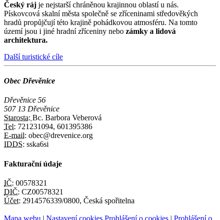
Český ráj
je nejstarší chráněnou krajinnou oblastí u nás.
Pískovcová skalní města společně se zříceninami středověkých
hradů propůjčují této krajině pohádkovou atmosféru. Na tomto
území jsou i jiné hradní zříceniny nebo
zámky a lidová
architektura.
Další turistické cíle
Obec Dřevěnice
Dřevěnice 56
507 13 Dřevěnice
Starosta:
Bc. Barbora Veberová
Tel:
721231094, 601395386
E-mail:
obec@drevenice.org
IDDS:
sska6si
Fakturační údaje
IČ:
00578321
DIČ:
CZ00578321
Účet:
2914576339/0800, Česká spořitelna
Mapa webu
|
Nastavení cookies
Prohlášení o cookies
|
Prohlášení o