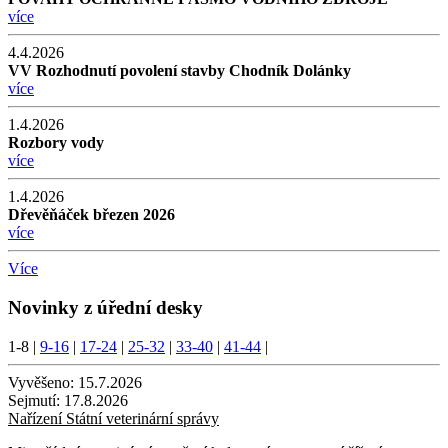
více
4.4.2026
VV Rozhodnutí povolení stavby Chodník Dolánky
více
1.4.2026
Rozbory vody
více
1.4.2026
Dřevěňáček březen 2026
více
Více
Novinky z úřední desky
1-8
|
9-16
|
17-24
|
25-32
|
33-40
|
41-44
|
Vyvěšeno:
15.7.2026
Sejmutí:
17.8.2026
Nařízení Státní veterinární správy