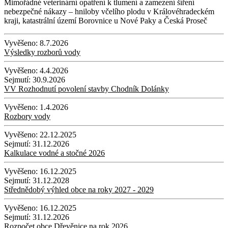
Mimořádné veterinární opatření k tlumení a zamezení šíření
nebezpečné nákazy – hniloby včelího plodu v Královéhradeckém
kraji, katastrální území Borovnice u Nové Paky a Česká Proseč
Vyvěšeno:
8.7.2026
Výsledky rozborů vody
Vyvěšeno:
4.4.2026
Sejmutí:
30.9.2026
VV Rozhodnutí povolení stavby Chodník Dolánky
Vyvěšeno:
1.4.2026
Rozbory vody
Vyvěšeno:
22.12.2025
Sejmutí:
31.12.2026
Kalkulace vodné a stočné 2026
Vyvěšeno:
16.12.2025
Sejmutí:
31.12.2028
Střednědobý výhled obce na roky 2027 - 2029
Vyvěšeno:
16.12.2025
Sejmutí:
31.12.2026
Rozpočet obce Dřevěnice na rok 2026