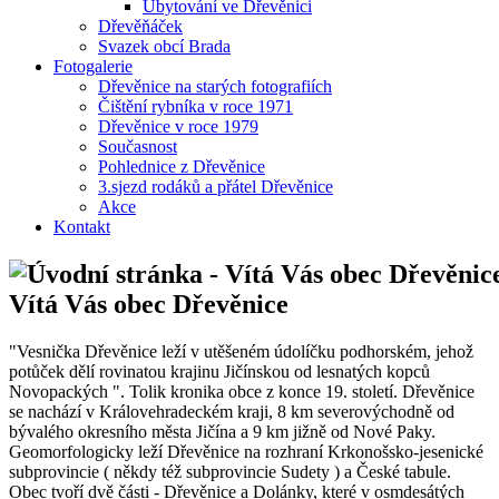
Ubytování ve Dřevěnici
Dřevěňáček
Svazek obcí Brada
Fotogalerie
Dřevěnice na starých fotografiích
Čištění rybníka v roce 1971
Dřevěnice v roce 1979
Současnost
Pohlednice z Dřevěnice
3.sjezd rodáků a přátel Dřevěnice
Akce
Kontakt
Vítá Vás obec Dřevěnice
"Vesnička Dřevěnice leží v utěšeném údolíčku podhorském, jehož
potůček dělí rovinatou krajinu Jičínskou od lesnatých kopců
Novopackých ". Tolik kronika obce z konce 19. století. Dřevěnice
se nachází v Královehradeckém kraji, 8 km severovýchodně od
bývalého okresního města Jičína a 9 km jižně od Nové Paky.
Geomorfologicky leží Dřevěnice na rozhraní Krkonošsko-jesenické
subprovincie ( někdy též subprovincie Sudety ) a České tabule.
Obec tvoří dvě části - Dřevěnice a Dolánky, které v osmdesátých