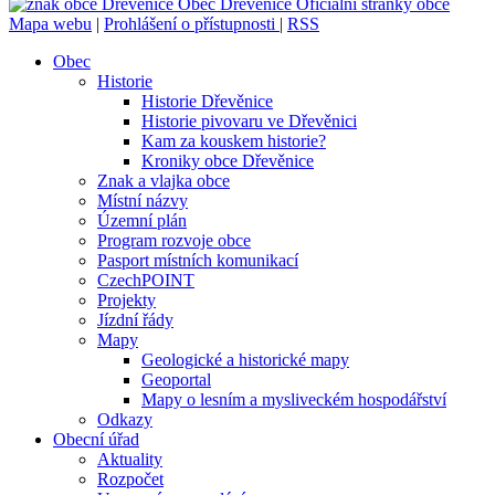
Obec
Dřevěnice
Oficiální stránky obce
Mapa webu
|
Prohlášení o přístupnosti
|
RSS
Obec
Historie
Historie Dřevěnice
Historie pivovaru ve Dřevěnici
Kam za kouskem historie?
Kroniky obce Dřevěnice
Znak a vlajka obce
Místní názvy
Územní plán
Program rozvoje obce
Pasport místních komunikací
CzechPOINT
Projekty
Jízdní řády
Mapy
Geologické a historické mapy
Geoportal
Mapy o lesním a mysliveckém hospodářství
Odkazy
Obecní úřad
Aktuality
Rozpočet