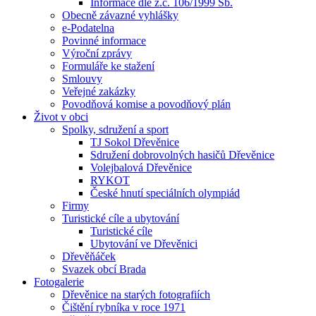
Informace dle z.č. 106/1999 Sb.
Obecně závazné vyhlášky
e-Podatelna
Povinné informace
Výroční zprávy
Formuláře ke stažení
Smlouvy
Veřejné zakázky
Povodňová komise a povodňový plán
Život v obci
Spolky, sdružení a sport
TJ Sokol Dřevěnice
Sdružení dobrovolných hasičů Dřevěnice
Volejbalová Dřevěnice
RYKOT
České hnutí speciálních olympiád
Firmy
Turistické cíle a ubytování
Turistické cíle
Ubytování ve Dřevěnici
Dřevěňáček
Svazek obcí Brada
Fotogalerie
Dřevěnice na starých fotografiích
Čištění rybníka v roce 1971