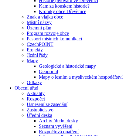
Historie pivovaru ve Dřevěnici
Kam za kouskem historie?
Kroniky obce Dřevěnice
Znak a vlajka obce
Místní názvy
Územní plán
Program rozvoje obce
Pasport místních komunikací
CzechPOINT
Projekty
Jízdní řády
Mapy
Geologické a historické mapy
Geoportal
Mapy o lesním a mysliveckém hospodářství
Odkazy
Obecní úřad
Aktuality
Rozpočet
Usnesení ze zasedání
Zastupitelstvo
Úřední deska
Archív úřední desky
Seznam vyvěšení
Rozpočtová opatření