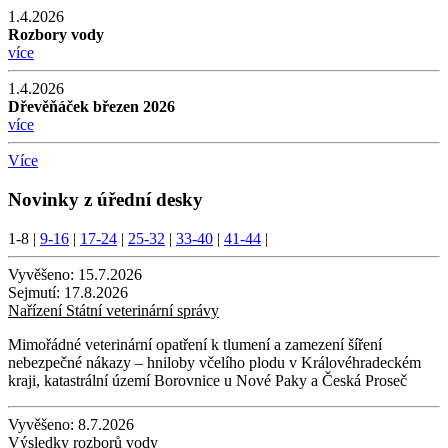
1.4.2026
Rozbory vody
více
1.4.2026
Dřevěňáček březen 2026
více
Více
Novinky z úřední desky
1-8
|
9-16
|
17-24
|
25-32
|
33-40
|
41-44
|
Vyvěšeno:
15.7.2026
Sejmutí:
17.8.2026
Nařízení Státní veterinární správy
Mimořádné veterinární opatření k tlumení a zamezení šíření
nebezpečné nákazy – hniloby včelího plodu v Královéhradeckém
kraji, katastrální území Borovnice u Nové Paky a Česká Proseč
Vyvěšeno:
8.7.2026
Výsledky rozborů vody