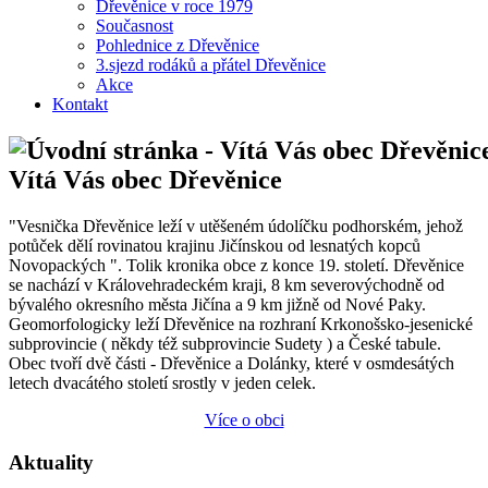
Dřevěnice v roce 1979
Současnost
Pohlednice z Dřevěnice
3.sjezd rodáků a přátel Dřevěnice
Akce
Kontakt
Vítá Vás obec Dřevěnice
"Vesnička Dřevěnice leží v utěšeném údolíčku podhorském, jehož
potůček dělí rovinatou krajinu Jičínskou od lesnatých kopců
Novopackých ". Tolik kronika obce z konce 19. století. Dřevěnice
se nachází v Královehradeckém kraji, 8 km severovýchodně od
bývalého okresního města Jičína a 9 km jižně od Nové Paky.
Geomorfologicky leží Dřevěnice na rozhraní Krkonošsko-jesenické
subprovincie ( někdy též subprovincie Sudety ) a České tabule.
Obec tvoří dvě části - Dřevěnice a Dolánky, které v osmdesátých
letech dvacátého století srostly v jeden celek.
Více o obci
Aktuality