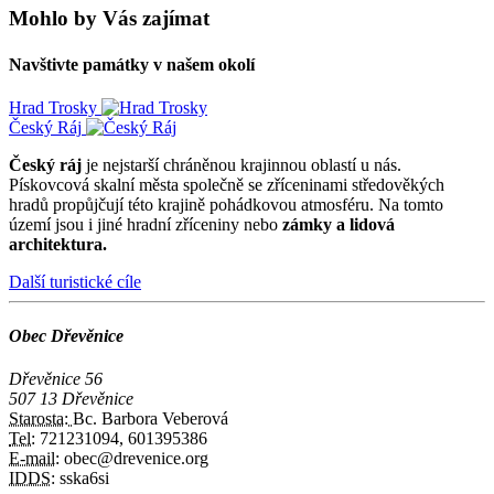
Mohlo by Vás zajímat
Navštivte památky v našem okolí
Hrad Trosky
Český Ráj
Český ráj
je nejstarší chráněnou krajinnou oblastí u nás.
Pískovcová skalní města společně se zříceninami středověkých
hradů propůjčují této krajině pohádkovou atmosféru. Na tomto
území jsou i jiné hradní zříceniny nebo
zámky a lidová
architektura.
Další turistické cíle
Obec Dřevěnice
Dřevěnice 56
507 13 Dřevěnice
Starosta:
Bc. Barbora Veberová
Tel:
721231094, 601395386
E-mail:
obec@drevenice.org
IDDS:
sska6si