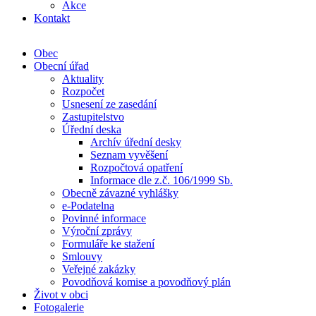
Akce
Kontakt
Obec
Obecní úřad
Aktuality
Rozpočet
Usnesení ze zasedání
Zastupitelstvo
Úřední deska
Archív úřední desky
Seznam vyvěšení
Rozpočtová opatření
Informace dle z.č. 106/1999 Sb.
Obecně závazné vyhlášky
e-Podatelna
Povinné informace
Výroční zprávy
Formuláře ke stažení
Smlouvy
Veřejné zakázky
Povodňová komise a povodňový plán
Život v obci
Fotogalerie