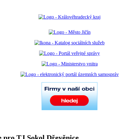
e pro TJ Sokol Dřevěnice