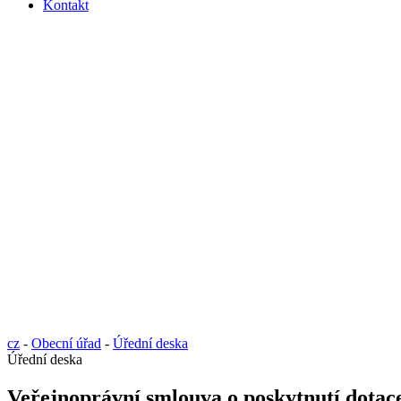
Kontakt
cz
-
Obecní úřad
-
Úřední deska
Úřední deska
Veřejnoprávní smlouva o poskytnutí dotac