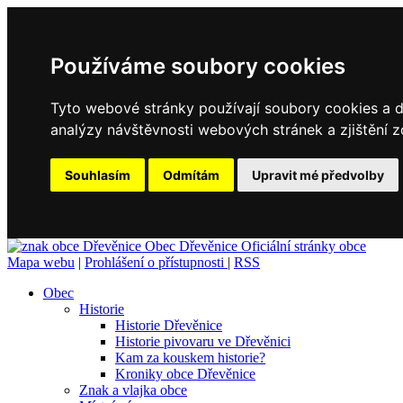
Používáme soubory cookies
Tyto webové stránky používají soubory cookies a da
analýzy návštěvnosti webových stránek a zjištění z
Souhlasím
Odmítám
Upravit mé předvolby
Obec
Dřevěnice
Oficiální stránky obce
Mapa webu
|
Prohlášení o přístupnosti
|
RSS
Obec
Historie
Historie Dřevěnice
Historie pivovaru ve Dřevěnici
Kam za kouskem historie?
Kroniky obce Dřevěnice
Znak a vlajka obce