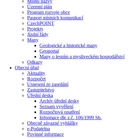
Místní názvy
Územní plán
Program rozvoje obce
Pasport místních komunikací
CzechPOINT
Projekty
Jízdní řády
Mapy
Geologické a historické mapy
Geoportal
Mapy o lesním a mysliveckém hospodářství
Odkazy
Obecní úřad
Aktuality
Rozpočet
Usnesení ze zasedání
Zastupitelstvo
Úřední deska
Archív úřední desky
Seznam vyvěšení
Rozpočtová opatření
Informace dle z.č. 106/1999 Sb.
Obecně závazné vyhlášky
e-Podatelna
Povinné informace