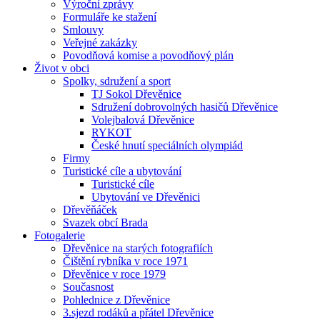
Výroční zprávy
Formuláře ke stažení
Smlouvy
Veřejné zakázky
Povodňová komise a povodňový plán
Život v obci
Spolky, sdružení a sport
TJ Sokol Dřevěnice
Sdružení dobrovolných hasičů Dřevěnice
Volejbalová Dřevěnice
RYKOT
České hnutí speciálních olympiád
Firmy
Turistické cíle a ubytování
Turistické cíle
Ubytování ve Dřevěnici
Dřevěňáček
Svazek obcí Brada
Fotogalerie
Dřevěnice na starých fotografiích
Čištění rybníka v roce 1971
Dřevěnice v roce 1979
Současnost
Pohlednice z Dřevěnice
3.sjezd rodáků a přátel Dřevěnice