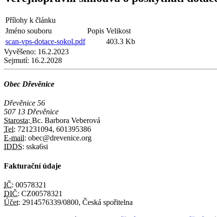
Přílohy k článku
Jméno souboru
Popis
Velikost
scan-vps-dotace-sokol.pdf
403.3 Kb
Vyvěšeno:
16.2.2023
Sejmutí:
16.2.2028
Obec Dřevěnice
Dřevěnice 56
507 13 Dřevěnice
Starosta:
Bc. Barbora Veberová
Tel:
721231094, 601395386
E-mail:
obec@drevenice.org
IDDS:
sska6si
Fakturační údaje
IČ:
00578321
DIČ:
CZ00578321
Účet:
2914576339/0800, Česká spořitelna