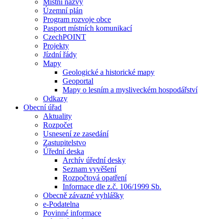
Místní názvy
Územní plán
Program rozvoje obce
Pasport místních komunikací
CzechPOINT
Projekty
Jízdní řády
Mapy
Geologické a historické mapy
Geoportal
Mapy o lesním a mysliveckém hospodářství
Odkazy
Obecní úřad
Aktuality
Rozpočet
Usnesení ze zasedání
Zastupitelstvo
Úřední deska
Archív úřední desky
Seznam vyvěšení
Rozpočtová opatření
Informace dle z.č. 106/1999 Sb.
Obecně závazné vyhlášky
e-Podatelna
Povinné informace