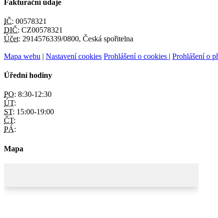
Fakturační údaje
IČ:
00578321
DIČ:
CZ00578321
Účet:
2914576339/0800, Česká spořitelna
Mapa webu
|
Nastavení cookies
Prohlášení o cookies
|
Prohlášení o př
Úřední hodiny
PO:
8:30-12:30
ÚT:
ST:
15:00-19:00
ČT:
PÁ:
Mapa