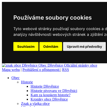
Používáme soubory cookies
Tyto webové stránky používají soubory cookies a da
analýzy návštěvnosti webových stránek a zjištění z
Souhlasím
Odmítám
Upravit mé předvolby
Obec
Dřevěnice
Oficiální stránky obce
Mapa webu
|
Prohlášení o přístupnosti
|
RSS
Obec
Historie
Historie Dřevěnice
Historie pivovaru ve Dřevěnici
Kam za kouskem historie?
Kroniky obce Dřevěnice
Znak a vlajka obce