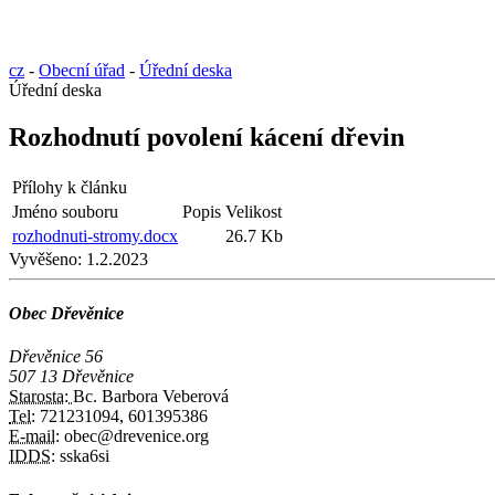
cz
-
Obecní úřad
-
Úřední deska
Úřední deska
Rozhodnutí povolení kácení dřevin
Přílohy k článku
Jméno souboru
Popis
Velikost
rozhodnuti-stromy.docx
26.7 Kb
Vyvěšeno:
1.2.2023
Obec Dřevěnice
Dřevěnice 56
507 13 Dřevěnice
Starosta:
Bc. Barbora Veberová
Tel:
721231094, 601395386
E-mail:
obec@drevenice.org
IDDS:
sska6si