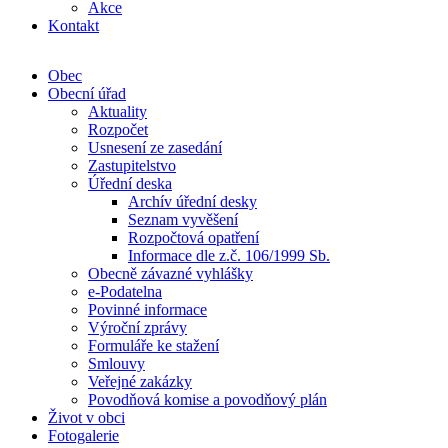
Akce
Kontakt
Obec
Obecní úřad
Aktuality
Rozpočet
Usnesení ze zasedání
Zastupitelstvo
Úřední deska
Archív úřední desky
Seznam vyvěšení
Rozpočtová opatření
Informace dle z.č. 106/1999 Sb.
Obecně závazné vyhlášky
e-Podatelna
Povinné informace
Výroční zprávy
Formuláře ke stažení
Smlouvy
Veřejné zakázky
Povodňová komise a povodňový plán
Život v obci
Fotogalerie