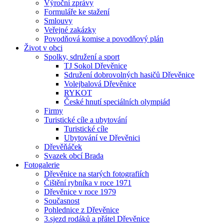
Výroční zprávy
Formuláře ke stažení
Smlouvy
Veřejné zakázky
Povodňová komise a povodňový plán
Život v obci
Spolky, sdružení a sport
TJ Sokol Dřevěnice
Sdružení dobrovolných hasičů Dřevěnice
Volejbalová Dřevěnice
RYKOT
České hnutí speciálních olympiád
Firmy
Turistické cíle a ubytování
Turistické cíle
Ubytování ve Dřevěnici
Dřevěňáček
Svazek obcí Brada
Fotogalerie
Dřevěnice na starých fotografiích
Čištění rybníka v roce 1971
Dřevěnice v roce 1979
Současnost
Pohlednice z Dřevěnice
3.sjezd rodáků a přátel Dřevěnice