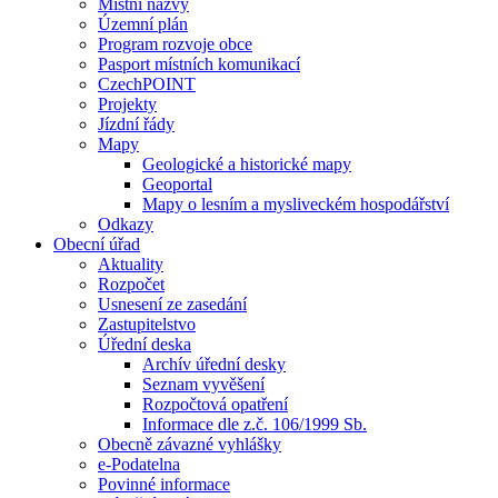
Místní názvy
Územní plán
Program rozvoje obce
Pasport místních komunikací
CzechPOINT
Projekty
Jízdní řády
Mapy
Geologické a historické mapy
Geoportal
Mapy o lesním a mysliveckém hospodářství
Odkazy
Obecní úřad
Aktuality
Rozpočet
Usnesení ze zasedání
Zastupitelstvo
Úřední deska
Archív úřední desky
Seznam vyvěšení
Rozpočtová opatření
Informace dle z.č. 106/1999 Sb.
Obecně závazné vyhlášky
e-Podatelna
Povinné informace