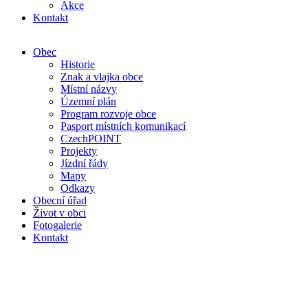
Akce
Kontakt
Obec
Historie
Znak a vlajka obce
Místní názvy
Územní plán
Program rozvoje obce
Pasport místních komunikací
CzechPOINT
Projekty
Jízdní řády
Mapy
Odkazy
Obecní úřad
Život v obci
Fotogalerie
Kontakt