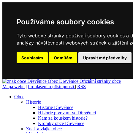
Používáme soubory cookies
Tyto webové stránky používají soubory cookies a da
analýzy návštěvnosti webových stránek a zjištění z
Souhlasím
Odmítám
Upravit mé předvolby
Obec
Dřevěnice
Oficiální stránky obce
Mapa webu
|
Prohlášení o přístupnosti
|
RSS
Obec
Historie
Historie Dřevěnice
Historie pivovaru ve Dřevěnici
Kam za kouskem historie?
Kroniky obce Dřevěnice
Znak a vlajka obce