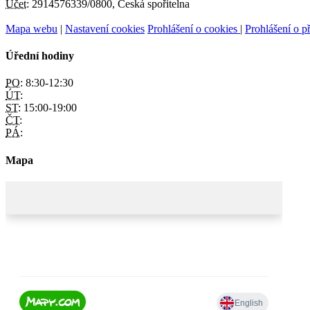
Účet:
2914576339/0800, Česká spořitelna
Mapa webu
|
Nastavení cookies
Prohlášení o cookies
|
Prohlášení o př
Úřední hodiny
PO:
8:30-12:30
ÚT:
ST:
15:00-19:00
ČT:
PÁ:
Mapa