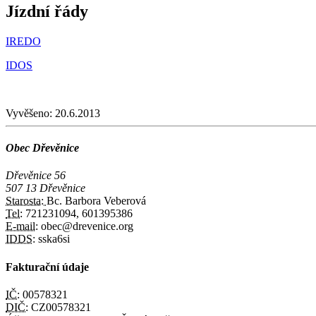
Jízdní řády
IREDO
IDOS
Vyvěšeno:
20.6.2013
Obec Dřevěnice
Dřevěnice 56
507 13 Dřevěnice
Starosta:
Bc. Barbora Veberová
Tel:
721231094, 601395386
E-mail:
obec@drevenice.org
IDDS:
sska6si
Fakturační údaje
IČ:
00578321
DIČ:
CZ00578321