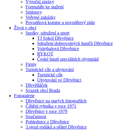
Výroční zprávy
Formuláře ke stažení
Smlouvy
Veřejné zakázky
Povodňová komise a povodňový plán
Život v obci
Spolky, sdružení a sport
TJ Sokol Dřevěnice
Sdružení dobrovolných hasičů Dřevěnice
Volejbalová Dřevěnice
RYKOT
České hnutí speciálních olympiád
Firmy
Turistické cíle a ubytování
Turistické cíle
Ubytování ve Dřevěnici
Dřevěňáček
Svazek obcí Brada
Fotogalerie
Dřevěnice na starých fotografiích
Čištění rybníka v roce 1971
Dřevěnice v roce 1979
Současnost
Pohlednice z Dřevěnice
3.sjezd rodáků a přátel Dřevěnice