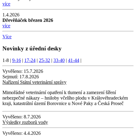
více
1.4.2026
Dřevěňáček březen 2026
více
Více
Novinky z úřední desky
1-8
|
9-16
|
17-24
|
25-32
|
33-40
|
41-44
|
Vyvěšeno:
15.7.2026
Sejmutí:
17.8.2026
Nařízení Státní veterinární správy
Mimořádné veterinární opatření k tlumení a zamezení šíření
nebezpečné nákazy – hniloby včelího plodu v Královéhradeckém
kraji, katastrální území Borovnice u Nové Paky a Česká Proseč
Vyvěšeno:
8.7.2026
Výsledky rozborů vody
Vyvěšeno:
4.4.2026