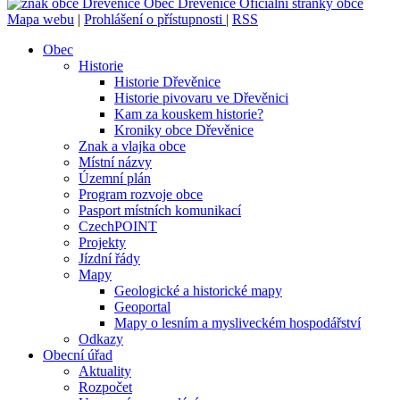
Obec
Dřevěnice
Oficiální stránky obce
Mapa webu
|
Prohlášení o přístupnosti
|
RSS
Obec
Historie
Historie Dřevěnice
Historie pivovaru ve Dřevěnici
Kam za kouskem historie?
Kroniky obce Dřevěnice
Znak a vlajka obce
Místní názvy
Územní plán
Program rozvoje obce
Pasport místních komunikací
CzechPOINT
Projekty
Jízdní řády
Mapy
Geologické a historické mapy
Geoportal
Mapy o lesním a mysliveckém hospodářství
Odkazy
Obecní úřad
Aktuality
Rozpočet