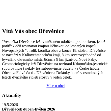
Vítá Vás obec Dřevěnice
"Vesnička Dřevěnice leží v utěšeném údolíčku podhorském, jehož
potůček dělí rovinatou krajinu Jičínskou od lesnatých kopců
Novopackých ". Tolik kronika obce z konce 19. století. Dřevěnice
se nachází v Královehradeckém kraji, 8 km severovýchodně od
bývalého okresního města Jičína a 9 km jižně od Nové Paky.
Geomorfologicky leží Dřevěnice na rozhraní Krkonošsko-jesenické
subprovincie ( někdy též subprovincie Sudety ) a České tabule.
Obec tvoří dvě části - Dřevěnice a Dolánky, které v osmdesátých
letech dvacátého století srostly v jeden celek.
Více o obci
Aktuality
19.5.2026
Dřevěňáček duben-květen 2026