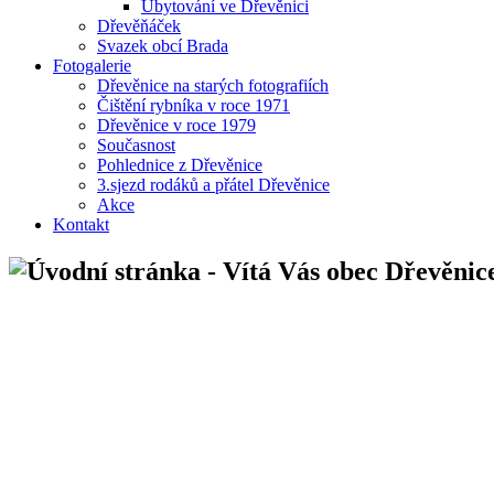
Ubytování ve Dřevěnici
Dřevěňáček
Svazek obcí Brada
Fotogalerie
Dřevěnice na starých fotografiích
Čištění rybníka v roce 1971
Dřevěnice v roce 1979
Současnost
Pohlednice z Dřevěnice
3.sjezd rodáků a přátel Dřevěnice
Akce
Kontakt