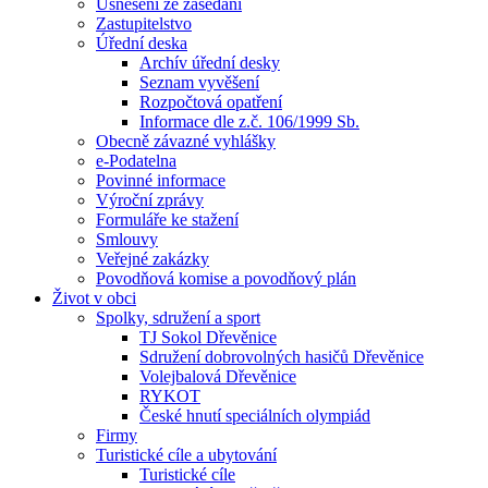
Usnesení ze zasedání
Zastupitelstvo
Úřední deska
Archív úřední desky
Seznam vyvěšení
Rozpočtová opatření
Informace dle z.č. 106/1999 Sb.
Obecně závazné vyhlášky
e-Podatelna
Povinné informace
Výroční zprávy
Formuláře ke stažení
Smlouvy
Veřejné zakázky
Povodňová komise a povodňový plán
Život v obci
Spolky, sdružení a sport
TJ Sokol Dřevěnice
Sdružení dobrovolných hasičů Dřevěnice
Volejbalová Dřevěnice
RYKOT
České hnutí speciálních olympiád
Firmy
Turistické cíle a ubytování
Turistické cíle