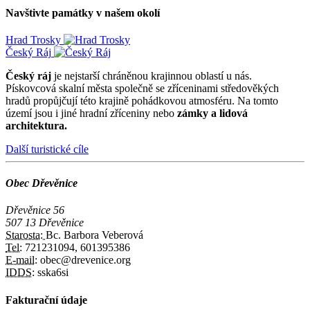
Navštivte památky v našem okolí
Hrad Trosky
Český Ráj
Český ráj
je nejstarší chráněnou krajinnou oblastí u nás.
Pískovcová skalní města společně se zříceninami středověkých
hradů propůjčují této krajině pohádkovou atmosféru. Na tomto
území jsou i jiné hradní zříceniny nebo
zámky a lidová
architektura.
Další turistické cíle
Obec Dřevěnice
Dřevěnice 56
507 13 Dřevěnice
Starosta:
Bc. Barbora Veberová
Tel:
721231094, 601395386
E-mail:
obec@drevenice.org
IDDS:
sska6si
Fakturační údaje