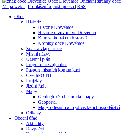
Obec
Dřevěnice
Oficiální stránky obce
Mapa webu
|
Prohlášení o přístupnosti
|
RSS
Obec
Historie
Historie Dřevěnice
Historie pivovaru ve Dřevěnici
Kam za kouskem historie?
Kroniky obce Dřevěnice
Znak a vlajka obce
Místní názvy
Územní plán
Program rozvoje obce
Pasport místních komunikací
CzechPOINT
Projekty
Jízdní řády
Mapy
Geologické a historické mapy
Geoportal
Mapy o lesním a mysliveckém hospodářství
Odkazy
Obecní úřad
Aktuality
Rozpočet