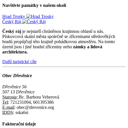
Navštivte památky v našem okolí
Hrad Trosky
Český Ráj
Český ráj
je nejstarší chráněnou krajinnou oblastí u nás.
Pískovcová skalní města společně se zříceninami středověkých
hradů propůjčují této krajině pohádkovou atmosféru. Na tomto
území jsou i jiné hradní zříceniny nebo
zámky a lidová
architektura.
Další turistické cíle
Obec Dřevěnice
Dřevěnice 56
507 13 Dřevěnice
Starosta:
Bc. Barbora Veberová
Tel:
721231094, 601395386
E-mail:
obec@drevenice.org
IDDS:
sska6si
Fakturační údaje