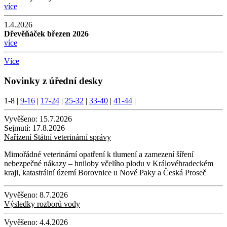
více
1.4.2026
Dřevěňáček březen 2026
více
Více
Novinky z úřední desky
1-8
|
9-16
|
17-24
|
25-32
|
33-40
|
41-44
|
Vyvěšeno:
15.7.2026
Sejmutí:
17.8.2026
Nařízení Státní veterinární správy
Mimořádné veterinární opatření k tlumení a zamezení šíření
nebezpečné nákazy – hniloby včelího plodu v Královéhradeckém
kraji, katastrální území Borovnice u Nové Paky a Česká Proseč
Vyvěšeno:
8.7.2026
Výsledky rozborů vody
Vyvěšeno:
4.4.2026