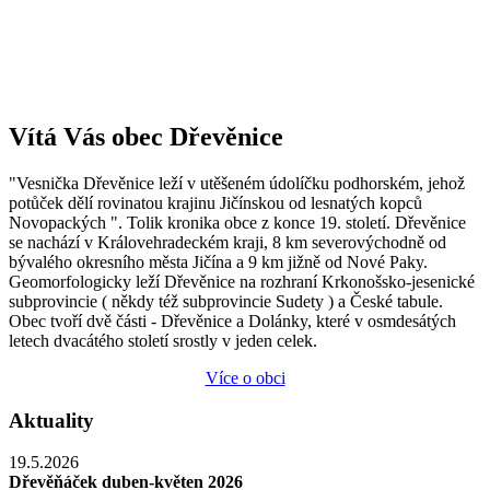
Vítá Vás obec Dřevěnice
"Vesnička Dřevěnice leží v utěšeném údolíčku podhorském, jehož
potůček dělí rovinatou krajinu Jičínskou od lesnatých kopců
Novopackých ". Tolik kronika obce z konce 19. století. Dřevěnice
se nachází v Královehradeckém kraji, 8 km severovýchodně od
bývalého okresního města Jičína a 9 km jižně od Nové Paky.
Geomorfologicky leží Dřevěnice na rozhraní Krkonošsko-jesenické
subprovincie ( někdy též subprovincie Sudety ) a České tabule.
Obec tvoří dvě části - Dřevěnice a Dolánky, které v osmdesátých
letech dvacátého století srostly v jeden celek.
Více o obci
Aktuality
19.5.2026
Dřevěňáček duben-květen 2026