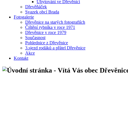
Ubytování ve Dřevěnici
Dřevěňáček
Svazek obcí Brada
Fotogalerie
Dřevěnice na starých fotografiích
Čištění rybníka v roce 1971
Dřevěnice v roce 1979
Současnost
Pohlednice z Dřevěnice
3.sjezd rodáků a přátel Dřevěnice
Akce
Kontakt