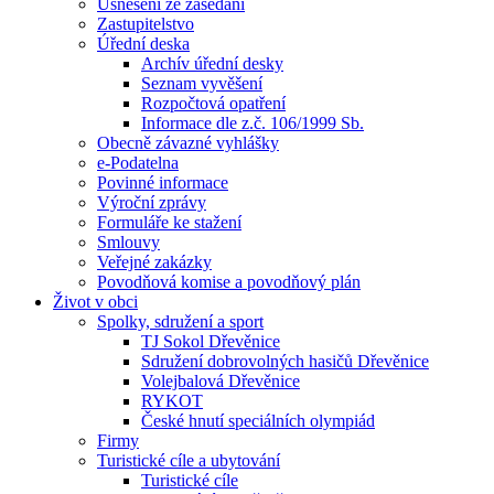
Usnesení ze zasedání
Zastupitelstvo
Úřední deska
Archív úřední desky
Seznam vyvěšení
Rozpočtová opatření
Informace dle z.č. 106/1999 Sb.
Obecně závazné vyhlášky
e-Podatelna
Povinné informace
Výroční zprávy
Formuláře ke stažení
Smlouvy
Veřejné zakázky
Povodňová komise a povodňový plán
Život v obci
Spolky, sdružení a sport
TJ Sokol Dřevěnice
Sdružení dobrovolných hasičů Dřevěnice
Volejbalová Dřevěnice
RYKOT
České hnutí speciálních olympiád
Firmy
Turistické cíle a ubytování
Turistické cíle