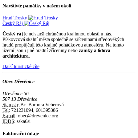
Navštivte památky v našem okolí
Hrad Trosky
Český Ráj
Český ráj
je nejstarší chráněnou krajinnou oblastí u nás.
Pískovcová skalní města společně se zříceninami středověkých
hradů propůjčují této krajině pohádkovou atmosféru. Na tomto
území jsou i jiné hradní zříceniny nebo
zámky a lidová
architektura.
Další turistické cíle
Obec Dřevěnice
Dřevěnice 56
507 13 Dřevěnice
Starosta:
Bc. Barbora Veberová
Tel:
721231094, 601395386
E-mail:
obec@drevenice.org
IDDS:
sska6si
Fakturační údaje