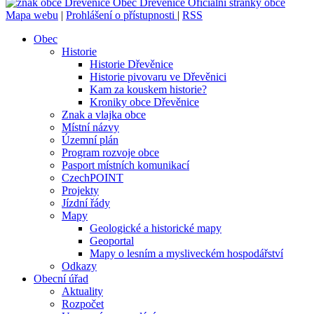
Obec
Dřevěnice
Oficiální stránky obce
Mapa webu
|
Prohlášení o přístupnosti
|
RSS
Obec
Historie
Historie Dřevěnice
Historie pivovaru ve Dřevěnici
Kam za kouskem historie?
Kroniky obce Dřevěnice
Znak a vlajka obce
Místní názvy
Územní plán
Program rozvoje obce
Pasport místních komunikací
CzechPOINT
Projekty
Jízdní řády
Mapy
Geologické a historické mapy
Geoportal
Mapy o lesním a mysliveckém hospodářství
Odkazy
Obecní úřad
Aktuality
Rozpočet