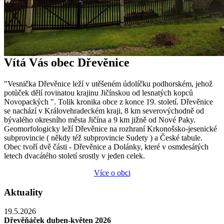
Vítá Vás obec Dřevěnice
"Vesnička Dřevěnice leží v utěšeném údolíčku podhorském, jehož
potůček dělí rovinatou krajinu Jičínskou od lesnatých kopců
Novopackých ". Tolik kronika obce z konce 19. století. Dřevěnice
se nachází v Královehradeckém kraji, 8 km severovýchodně od
bývalého okresního města Jičína a 9 km jižně od Nové Paky.
Geomorfologicky leží Dřevěnice na rozhraní Krkonošsko-jesenické
subprovincie ( někdy též subprovincie Sudety ) a České tabule.
Obec tvoří dvě části - Dřevěnice a Dolánky, které v osmdesátých
letech dvacátého století srostly v jeden celek.
Více o obci
Aktuality
19.5.2026
Dřevěňáček duben-květen 2026