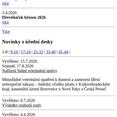
více
1.4.2026
Dřevěňáček březen 2026
více
Více
Novinky z úřední desky
1-8
|
9-16
|
17-24
|
25-32
|
33-40
|
41-44
|
Vyvěšeno:
15.7.2026
Sejmutí:
17.8.2026
Nařízení Státní veterinární správy
Mimořádné veterinární opatření k tlumení a zamezení šíření
nebezpečné nákazy – hniloby včelího plodu v Královéhradeckém
kraji, katastrální území Borovnice u Nové Paky a Česká Proseč
Vyvěšeno:
8.7.2026
Výsledky rozborů vody
Vyvěšeno:
4.4.2026