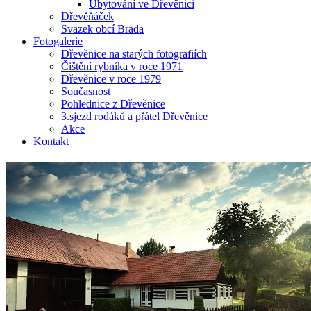
Ubytování ve Dřevěnici
Dřevěňáček
Svazek obcí Brada
Fotogalerie
Dřevěnice na starých fotografiích
Čištění rybníka v roce 1971
Dřevěnice v roce 1979
Současnost
Pohlednice z Dřevěnice
3.sjezd rodáků a přátel Dřevěnice
Akce
Kontakt