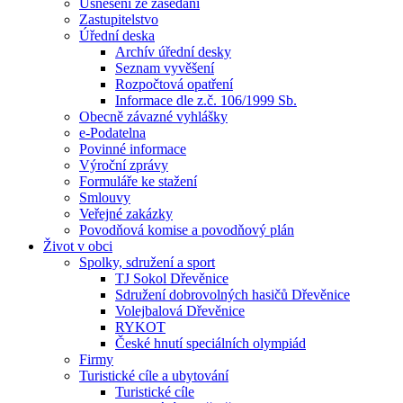
Usnesení ze zasedání
Zastupitelstvo
Úřední deska
Archív úřední desky
Seznam vyvěšení
Rozpočtová opatření
Informace dle z.č. 106/1999 Sb.
Obecně závazné vyhlášky
e-Podatelna
Povinné informace
Výroční zprávy
Formuláře ke stažení
Smlouvy
Veřejné zakázky
Povodňová komise a povodňový plán
Život v obci
Spolky, sdružení a sport
TJ Sokol Dřevěnice
Sdružení dobrovolných hasičů Dřevěnice
Volejbalová Dřevěnice
RYKOT
České hnutí speciálních olympiád
Firmy
Turistické cíle a ubytování
Turistické cíle