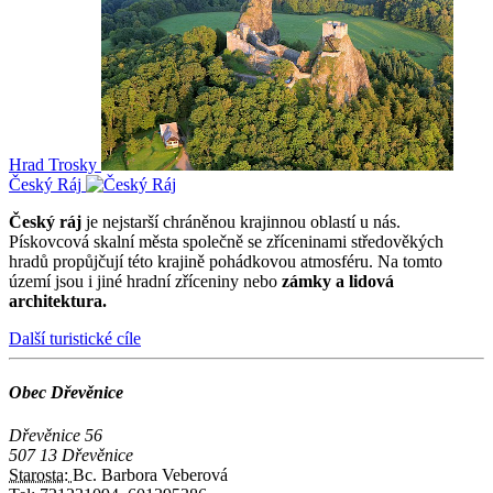
Hrad Trosky
Český Ráj
Český ráj
je nejstarší chráněnou krajinnou oblastí u nás.
Pískovcová skalní města společně se zříceninami středověkých
hradů propůjčují této krajině pohádkovou atmosféru. Na tomto
území jsou i jiné hradní zříceniny nebo
zámky a lidová
architektura.
Další turistické cíle
Obec Dřevěnice
Dřevěnice 56
507 13 Dřevěnice
Starosta:
Bc. Barbora Veberová