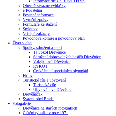
Informace dle z.č. 106/1999 Sb.
Obecně závazné vyhlášky
e-Podatelna
Povinné informace
Výroční zprávy
Formuláře ke stažení
Smlouvy
Veřejné zakázky
Povodňová komise a povodňový plán
Život v obci
Spolky, sdružení a sport
TJ Sokol Dřevěnice
Sdružení dobrovolných hasičů Dřevěnice
Volejbalová Dřevěnice
RYKOT
České hnutí speciálních olympiád
Firmy
Turistické cíle a ubytování
Turistické cíle
Ubytování ve Dřevěnici
Dřevěňáček
Svazek obcí Brada
Fotogalerie
Dřevěnice na starých fotografiích
Čištění rybníka v roce 1971