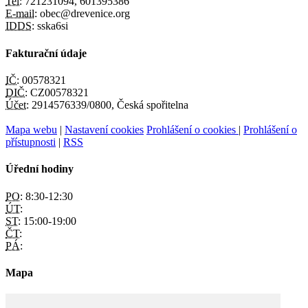
Tel:
721231094, 601395386
E-mail:
obec@drevenice.org
IDDS:
sska6si
Fakturační údaje
IČ:
00578321
DIČ:
CZ00578321
Účet:
2914576339/0800, Česká spořitelna
Mapa webu
|
Nastavení cookies
Prohlášení o cookies
|
Prohlášení o
přístupnosti
|
RSS
Úřední hodiny
PO:
8:30-12:30
ÚT:
ST:
15:00-19:00
ČT:
PÁ:
Mapa