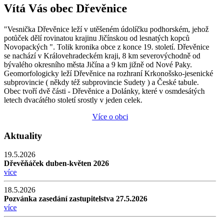
Vítá Vás obec Dřevěnice
"Vesnička Dřevěnice leží v utěšeném údolíčku podhorském, jehož
potůček dělí rovinatou krajinu Jičínskou od lesnatých kopců
Novopackých ". Tolik kronika obce z konce 19. století. Dřevěnice
se nachází v Královehradeckém kraji, 8 km severovýchodně od
bývalého okresního města Jičína a 9 km jižně od Nové Paky.
Geomorfologicky leží Dřevěnice na rozhraní Krkonošsko-jesenické
subprovincie ( někdy též subprovincie Sudety ) a České tabule.
Obec tvoří dvě části - Dřevěnice a Dolánky, které v osmdesátých
letech dvacátého století srostly v jeden celek.
Více o obci
Aktuality
19.5.2026
Dřevěňáček duben-květen 2026
více
18.5.2026
Pozvánka zasedání zastupitelstva 27.5.2026
více