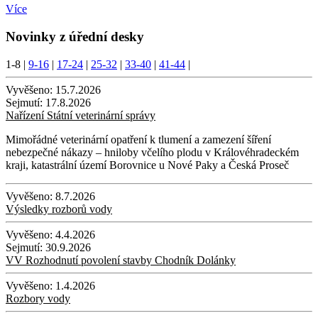
Více
Novinky z úřední desky
1-8
|
9-16
|
17-24
|
25-32
|
33-40
|
41-44
|
Vyvěšeno:
15.7.2026
Sejmutí:
17.8.2026
Nařízení Státní veterinární správy
Mimořádné veterinární opatření k tlumení a zamezení šíření
nebezpečné nákazy – hniloby včelího plodu v Královéhradeckém
kraji, katastrální území Borovnice u Nové Paky a Česká Proseč
Vyvěšeno:
8.7.2026
Výsledky rozborů vody
Vyvěšeno:
4.4.2026
Sejmutí:
30.9.2026
VV Rozhodnutí povolení stavby Chodník Dolánky
Vyvěšeno:
1.4.2026
Rozbory vody