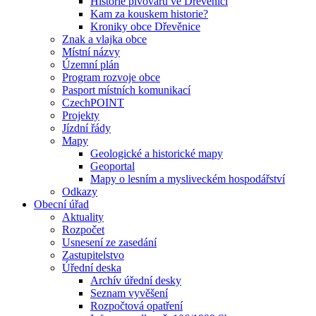
Historie pivovaru ve Dřevěnici
Kam za kouskem historie?
Kroniky obce Dřevěnice
Znak a vlajka obce
Místní názvy
Územní plán
Program rozvoje obce
Pasport místních komunikací
CzechPOINT
Projekty
Jízdní řády
Mapy
Geologické a historické mapy
Geoportal
Mapy o lesním a mysliveckém hospodářství
Odkazy
Obecní úřad
Aktuality
Rozpočet
Usnesení ze zasedání
Zastupitelstvo
Úřední deska
Archív úřední desky
Seznam vyvěšení
Rozpočtová opatření