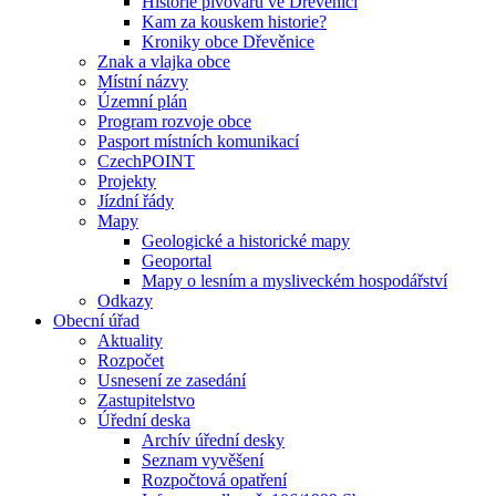
Historie pivovaru ve Dřevěnici
Kam za kouskem historie?
Kroniky obce Dřevěnice
Znak a vlajka obce
Místní názvy
Územní plán
Program rozvoje obce
Pasport místních komunikací
CzechPOINT
Projekty
Jízdní řády
Mapy
Geologické a historické mapy
Geoportal
Mapy o lesním a mysliveckém hospodářství
Odkazy
Obecní úřad
Aktuality
Rozpočet
Usnesení ze zasedání
Zastupitelstvo
Úřední deska
Archív úřední desky
Seznam vyvěšení
Rozpočtová opatření