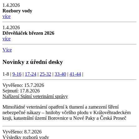
1.4.2026
Rozbory vody
více
1.4.2026
Dřevěňáček březen 2026
více
Více
Novinky z úřední desky
1-8
|
9-16
|
17-24
|
25-32
|
33-40
|
41-44
|
Vyvěšeno:
15.7.2026
Sejmutí:
17.8.2026
Nařízení Státní veterinární správy
Mimořádné veterinární opatření k tlumení a zamezení šíření
nebezpečné nákazy – hniloby včelího plodu v Královéhradeckém
kraji, katastrální území Borovnice u Nové Paky a Česká Proseč
Vyvěšeno:
8.7.2026
Výsledky rozborů vody