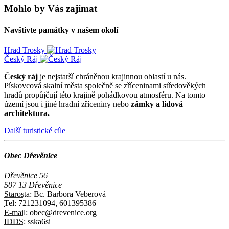
Mohlo by Vás zajímat
Navštivte památky v našem okolí
Hrad Trosky
Český Ráj
Český ráj
je nejstarší chráněnou krajinnou oblastí u nás.
Pískovcová skalní města společně se zříceninami středověkých
hradů propůjčují této krajině pohádkovou atmosféru. Na tomto
území jsou i jiné hradní zříceniny nebo
zámky a lidová
architektura.
Další turistické cíle
Obec Dřevěnice
Dřevěnice 56
507 13 Dřevěnice
Starosta:
Bc. Barbora Veberová
Tel:
721231094, 601395386
E-mail:
obec@drevenice.org
IDDS:
sska6si