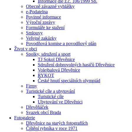
Informace dle z.č. 106/1999 Sb.
Obecně závazné vyhlášky
e-Podatelna
Povinné informace
Výroční zprávy
Formuláře ke stažení
Smlouvy
Veřejné zakázky
Povodňová komise a povodňový plán
Život v obci
Spolky, sdružení a sport
TJ Sokol Dřevěnice
Sdružení dobrovolných hasičů Dřevěnice
Volejbalová Dřevěnice
RYKOT
České hnutí speciálních olympiád
Firmy
Turistické cíle a ubytování
Turistické cíle
Ubytování ve Dřevěnici
Dřevěňáček
Svazek obcí Brada
Fotogalerie
Dřevěnice na starých fotografiích
Čištění rybníka v roce 1971