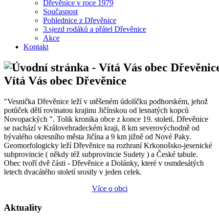
Dřevěnice v roce 1979
Současnost
Pohlednice z Dřevěnice
3.sjezd rodáků a přátel Dřevěnice
Akce
Kontakt
Vítá Vás obec Dřevěnice
"Vesnička Dřevěnice leží v utěšeném údolíčku podhorském, jehož
potůček dělí rovinatou krajinu Jičínskou od lesnatých kopců
Novopackých ". Tolik kronika obce z konce 19. století. Dřevěnice
se nachází v Královehradeckém kraji, 8 km severovýchodně od
bývalého okresního města Jičína a 9 km jižně od Nové Paky.
Geomorfologicky leží Dřevěnice na rozhraní Krkonošsko-jesenické
subprovincie ( někdy též subprovincie Sudety ) a České tabule.
Obec tvoří dvě části - Dřevěnice a Dolánky, které v osmdesátých
letech dvacátého století srostly v jeden celek.
Více o obci
Aktuality