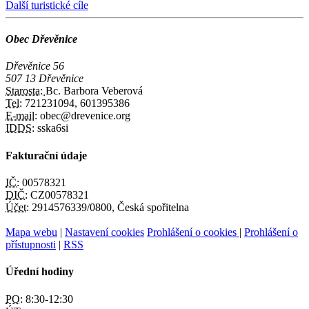
Další turistické cíle
Obec Dřevěnice
Dřevěnice 56
507 13 Dřevěnice
Starosta:
Bc. Barbora Veberová
Tel:
721231094, 601395386
E-mail:
obec@drevenice.org
IDDS:
sska6si
Fakturační údaje
IČ:
00578321
DIČ:
CZ00578321
Účet:
2914576339/0800, Česká spořitelna
Mapa webu
|
Nastavení cookies
Prohlášení o cookies
|
Prohlášení o
přístupnosti
|
RSS
Úřední hodiny
PO:
8:30-12:30