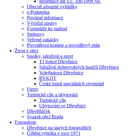
Informace dle z.č. 106/1999 Sb.
Obecně závazné vyhlášky
e-Podatelna
Povinné informace
Výroční zprávy
Formuláře ke stažení
Smlouvy
Veřejné zakázky
Povodňová komise a povodňový plán
Život v obci
Spolky, sdružení a sport
TJ Sokol Dřevěnice
Sdružení dobrovolných hasičů Dřevěnice
Volejbalová Dřevěnice
RYKOT
České hnutí speciálních olympiád
Firmy
Turistické cíle a ubytování
Turistické cíle
Ubytování ve Dřevěnici
Dřevěňáček
Svazek obcí Brada
Fotogalerie
Dřevěnice na starých fotografiích
Čištění rybníka v roce 1971