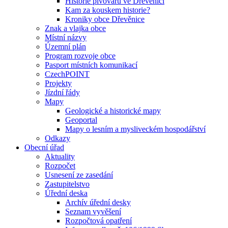
Historie pivovaru ve Dřevěnici
Kam za kouskem historie?
Kroniky obce Dřevěnice
Znak a vlajka obce
Místní názvy
Územní plán
Program rozvoje obce
Pasport místních komunikací
CzechPOINT
Projekty
Jízdní řády
Mapy
Geologické a historické mapy
Geoportal
Mapy o lesním a mysliveckém hospodářství
Odkazy
Obecní úřad
Aktuality
Rozpočet
Usnesení ze zasedání
Zastupitelstvo
Úřední deska
Archív úřední desky
Seznam vyvěšení
Rozpočtová opatření