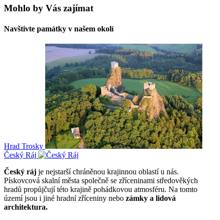
Mohlo by Vás zajímat
Navštivte památky v našem okolí
Hrad Trosky
Český Ráj
Český ráj
je nejstarší chráněnou krajinnou oblastí u nás.
Pískovcová skalní města společně se zříceninami středověkých
hradů propůjčují této krajině pohádkovou atmosféru. Na tomto
území jsou i jiné hradní zříceniny nebo
zámky a lidová
architektura.