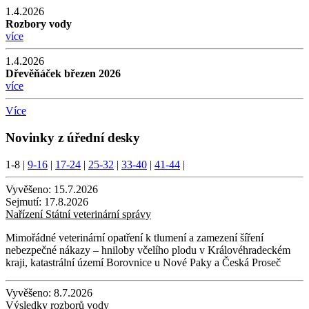
1.4.2026
Rozbory vody
více
1.4.2026
Dřevěňáček březen 2026
více
Více
Novinky z úřední desky
1-8
|
9-16
|
17-24
|
25-32
|
33-40
|
41-44
|
Vyvěšeno:
15.7.2026
Sejmutí:
17.8.2026
Nařízení Státní veterinární správy
Mimořádné veterinární opatření k tlumení a zamezení šíření
nebezpečné nákazy – hniloby včelího plodu v Královéhradeckém
kraji, katastrální území Borovnice u Nové Paky a Česká Proseč
Vyvěšeno:
8.7.2026
Výsledky rozborů vody