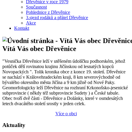
Dřevěnice v roce 1979
Současnost
Pohlednice z Dřevěnice
3.sjezd rodáků a přátel Dřevěnice
Akce
Kontakt
Vítá Vás obec Dřevěnice
"Vesnička Dřevěnice leží v utěšeném údolíčku podhorském, jehož
potůček dělí rovinatou krajinu Jičínskou od lesnatých kopců
Novopackých ". Tolik kronika obce z konce 19. století. Dřevěnice
se nachází v Královehradeckém kraji, 8 km severovýchodně od
bývalého okresního města Jičína a 9 km jižně od Nové Paky.
Geomorfologicky leží Dřevěnice na rozhraní Krkonošsko-jesenické
subprovincie ( někdy též subprovincie Sudety ) a České tabule.
Obec tvoří dvě části - Dřevěnice a Dolánky, které v osmdesátých
letech dvacátého století srostly v jeden celek.
Více o obci
Aktuality