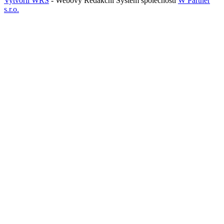
Vytvořil WRS
- Webový Redakční Systém společnosti
W Partner
s.r.o.