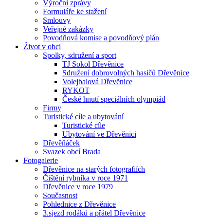
Výroční zprávy
Formuláře ke stažení
Smlouvy
Veřejné zakázky
Povodňová komise a povodňový plán
Život v obci
Spolky, sdružení a sport
TJ Sokol Dřevěnice
Sdružení dobrovolných hasičů Dřevěnice
Volejbalová Dřevěnice
RYKOT
České hnutí speciálních olympiád
Firmy
Turistické cíle a ubytování
Turistické cíle
Ubytování ve Dřevěnici
Dřevěňáček
Svazek obcí Brada
Fotogalerie
Dřevěnice na starých fotografiích
Čištění rybníka v roce 1971
Dřevěnice v roce 1979
Současnost
Pohlednice z Dřevěnice
3.sjezd rodáků a přátel Dřevěnice