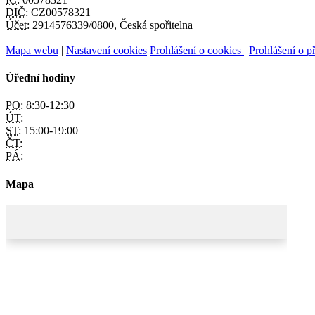
DIČ:
CZ00578321
Účet:
2914576339/0800, Česká spořitelna
Mapa webu
|
Nastavení cookies
Prohlášení o cookies
|
Prohlášení o př
Úřední hodiny
PO:
8:30-12:30
ÚT:
ST:
15:00-19:00
ČT:
PÁ:
Mapa