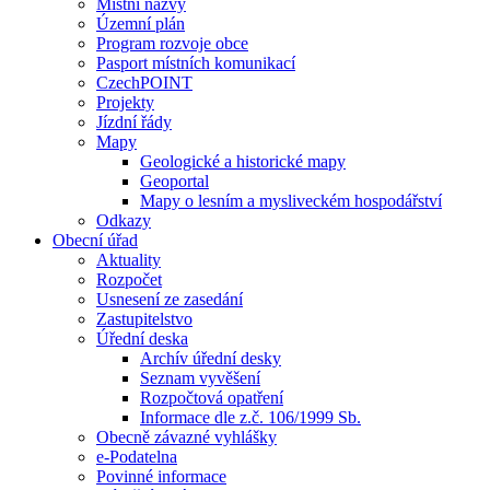
Místní názvy
Územní plán
Program rozvoje obce
Pasport místních komunikací
CzechPOINT
Projekty
Jízdní řády
Mapy
Geologické a historické mapy
Geoportal
Mapy o lesním a mysliveckém hospodářství
Odkazy
Obecní úřad
Aktuality
Rozpočet
Usnesení ze zasedání
Zastupitelstvo
Úřední deska
Archív úřední desky
Seznam vyvěšení
Rozpočtová opatření
Informace dle z.č. 106/1999 Sb.
Obecně závazné vyhlášky
e-Podatelna
Povinné informace