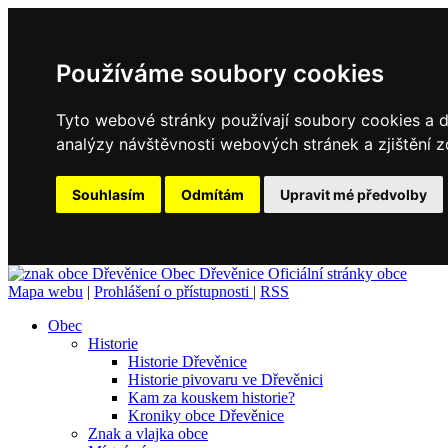
Používáme soubory cookies
Tyto webové stránky používají soubory cookies a da
analýzy návštěvnosti webových stránek a zjištění z
Souhlasím
Odmítám
Upravit mé předvolby
Obec
Dřevěnice
Oficiální stránky obce
Mapa webu
|
Prohlášení o přístupnosti
|
RSS
Obec
Historie
Historie Dřevěnice
Historie pivovaru ve Dřevěnici
Kam za kouskem historie?
Kroniky obce Dřevěnice
Znak a vlajka obce