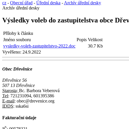
cz
-
Obecní úřad
-
Úřední deska
-
Archív úřední desky
Archív úřední desky
Výsledky voleb do zastupitelstva obce Dře
Přílohy k článku
Jméno souboru
Popis
Velikost
vysledky-voleb-zastupitelstvo-2022.doc
30.7 Kb
Vyvěšeno:
24.9.2022
Obec Dřevěnice
Dřevěnice 56
507 13 Dřevěnice
Starosta:
Bc. Barbora Veberová
Tel:
721231094, 601395386
E-mail:
obec@drevenice.org
IDDS:
sska6si
Fakturační údaje
IČ:
00578321