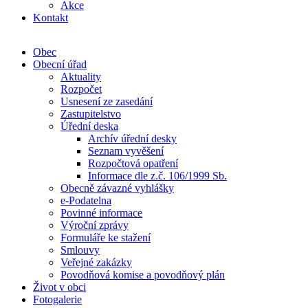
Akce
Kontakt
Obec
Obecní úřad
Aktuality
Rozpočet
Usnesení ze zasedání
Zastupitelstvo
Úřední deska
Archív úřední desky
Seznam vyvěšení
Rozpočtová opatření
Informace dle z.č. 106/1999 Sb.
Obecně závazné vyhlášky
e-Podatelna
Povinné informace
Výroční zprávy
Formuláře ke stažení
Smlouvy
Veřejné zakázky
Povodňová komise a povodňový plán
Život v obci
Fotogalerie