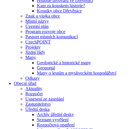
Historie pivovaru ve Dřevěnici
Kam za kouskem historie?
Kroniky obce Dřevěnice
Znak a vlajka obce
Místní názvy
Územní plán
Program rozvoje obce
Pasport místních komunikací
CzechPOINT
Projekty
Jízdní řády
Mapy
Geologické a historické mapy
Geoportal
Mapy o lesním a mysliveckém hospodářství
Odkazy
Obecní úřad
Aktuality
Rozpočet
Usnesení ze zasedání
Zastupitelstvo
Úřední deska
Archív úřední desky
Seznam vyvěšení
Rozpočtová opatření