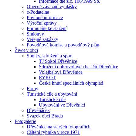
Informace dle z.č. 106/1999 Sb.
Obecně závazné vyhlášky
e-Podatelna
Povinné informace
Výroční zprávy
Formuláře ke stažení
Smlouvy
Veřejné zakázky
Povodňová komise a povodňový plán
Život v obci
Spolky, sdružení a sport
TJ Sokol Dřevěnice
Sdružení dobrovolných hasičů Dřevěnice
Volejbalová Dřevěnice
RYKOT
České hnutí speciálních olympiád
Firmy
Turistické cíle a ubytování
Turistické cíle
Ubytování ve Dřevěnici
Dřevěňáček
Svazek obcí Brada
Fotogalerie
Dřevěnice na starých fotografiích
Čištění rybníka v roce 1971