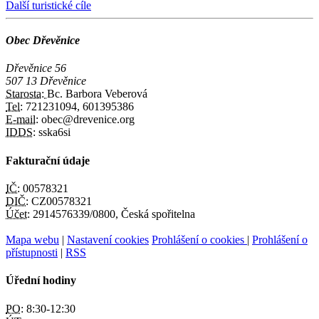
Další turistické cíle
Obec Dřevěnice
Dřevěnice 56
507 13 Dřevěnice
Starosta:
Bc. Barbora Veberová
Tel:
721231094, 601395386
E-mail:
obec@drevenice.org
IDDS:
sska6si
Fakturační údaje
IČ:
00578321
DIČ:
CZ00578321
Účet:
2914576339/0800, Česká spořitelna
Mapa webu
|
Nastavení cookies
Prohlášení o cookies
|
Prohlášení o
přístupnosti
|
RSS
Úřední hodiny
PO:
8:30-12:30