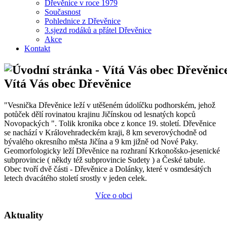
Dřevěnice v roce 1979
Současnost
Pohlednice z Dřevěnice
3.sjezd rodáků a přátel Dřevěnice
Akce
Kontakt
Vítá Vás obec Dřevěnice
"Vesnička Dřevěnice leží v utěšeném údolíčku podhorském, jehož
potůček dělí rovinatou krajinu Jičínskou od lesnatých kopců
Novopackých ". Tolik kronika obce z konce 19. století. Dřevěnice
se nachází v Královehradeckém kraji, 8 km severovýchodně od
bývalého okresního města Jičína a 9 km jižně od Nové Paky.
Geomorfologicky leží Dřevěnice na rozhraní Krkonošsko-jesenické
subprovincie ( někdy též subprovincie Sudety ) a České tabule.
Obec tvoří dvě části - Dřevěnice a Dolánky, které v osmdesátých
letech dvacátého století srostly v jeden celek.
Více o obci
Aktuality