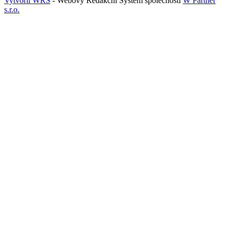
Vytvořil WRS
- Webový Redakční Systém společnosti
W Partner
s.r.o.