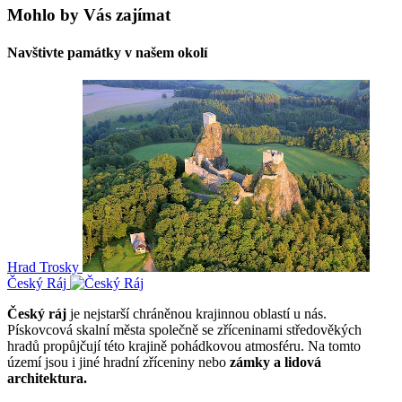
Mohlo by Vás zajímat
Navštivte památky v našem okolí
Hrad Trosky
Český Ráj
Český ráj
je nejstarší chráněnou krajinnou oblastí u nás.
Pískovcová skalní města společně se zříceninami středověkých
hradů propůjčují této krajině pohádkovou atmosféru. Na tomto
území jsou i jiné hradní zříceniny nebo
zámky a lidová
architektura.