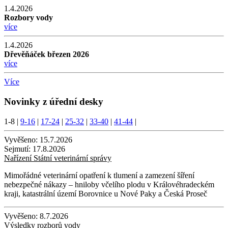
1.4.2026
Rozbory vody
více
1.4.2026
Dřevěňáček březen 2026
více
Více
Novinky z úřední desky
1-8
|
9-16
|
17-24
|
25-32
|
33-40
|
41-44
|
Vyvěšeno:
15.7.2026
Sejmutí:
17.8.2026
Nařízení Státní veterinární správy
Mimořádné veterinární opatření k tlumení a zamezení šíření
nebezpečné nákazy – hniloby včelího plodu v Královéhradeckém
kraji, katastrální území Borovnice u Nové Paky a Česká Proseč
Vyvěšeno:
8.7.2026
Výsledky rozborů vody