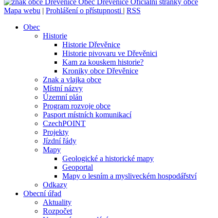
Obec
Dřevěnice
Oficiální stránky obce
Mapa webu
|
Prohlášení o přístupnosti
|
RSS
Obec
Historie
Historie Dřevěnice
Historie pivovaru ve Dřevěnici
Kam za kouskem historie?
Kroniky obce Dřevěnice
Znak a vlajka obce
Místní názvy
Územní plán
Program rozvoje obce
Pasport místních komunikací
CzechPOINT
Projekty
Jízdní řády
Mapy
Geologické a historické mapy
Geoportal
Mapy o lesním a mysliveckém hospodářství
Odkazy
Obecní úřad
Aktuality
Rozpočet