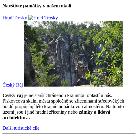
Navštivte památky v našem okolí
Hrad Trosky
Český Ráj
Český ráj
je nejstarší chráněnou krajinnou oblastí u nás.
Pískovcová skalní města společně se zříceninami středověkých
hradů propůjčují této krajině pohádkovou atmosféru. Na tomto
území jsou i jiné hradní zříceniny nebo
zámky a lidová
architektura.
Další turistické cíle