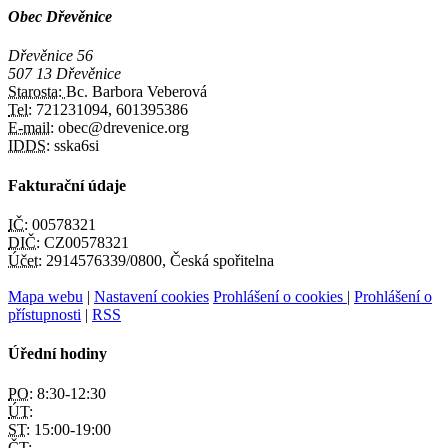
Obec Dřevěnice
Dřevěnice 56
507 13 Dřevěnice
Starosta:
Bc. Barbora Veberová
Tel:
721231094, 601395386
E-mail:
obec@drevenice.org
IDDS:
sska6si
Fakturační údaje
IČ:
00578321
DIČ:
CZ00578321
Účet:
2914576339/0800, Česká spořitelna
Mapa webu
|
Nastavení cookies
Prohlášení o cookies
|
Prohlášení o
přístupnosti
|
RSS
Úřední hodiny
PO:
8:30-12:30
ÚT:
ST:
15:00-19:00
ČT: