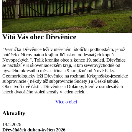
Vítá Vás obec Dřevěnice
"Vesnička Dřevěnice leží v utěšeném údolíčku podhorském, jehož
potůček dělí rovinatou krajinu Jičínskou od lesnatých kopců
Novopackých ". Tolik kronika obce z konce 19. století. Dřevěnice
se nachází v Královehradeckém kraji, 8 km severovýchodně od
bývalého okresního města Jičína a 9 km jižně od Nové Paky.
Geomorfologicky leží Dřevěnice na rozhraní Krkonošsko-jesenické
subprovincie ( někdy též subprovincie Sudety ) a České tabule.
Obec tvoří dvě části - Dřevěnice a Dolánky, které v osmdesátých
letech dvacátého století srostly v jeden celek.
Více o obci
Aktuality
19.5.2026
Dřevěňáček duben-květen 2026