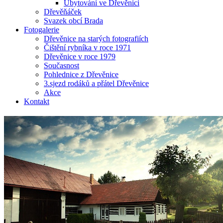
Ubytování ve Dřevěnici
Dřevěňáček
Svazek obcí Brada
Fotogalerie
Dřevěnice na starých fotografiích
Čištění rybníka v roce 1971
Dřevěnice v roce 1979
Současnost
Pohlednice z Dřevěnice
3.sjezd rodáků a přátel Dřevěnice
Akce
Kontakt