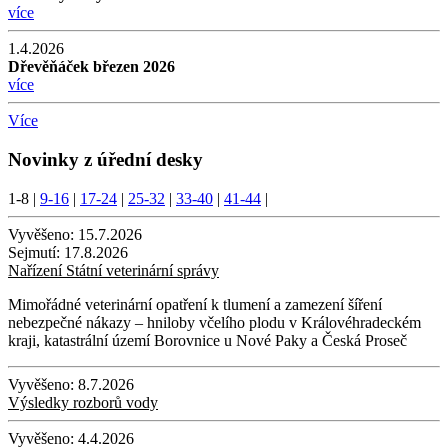
více
1.4.2026
Dřevěňáček březen 2026
více
Více
Novinky z úřední desky
1-8
|
9-16
|
17-24
|
25-32
|
33-40
|
41-44
|
Vyvěšeno:
15.7.2026
Sejmutí:
17.8.2026
Nařízení Státní veterinární správy
Mimořádné veterinární opatření k tlumení a zamezení šíření
nebezpečné nákazy – hniloby včelího plodu v Královéhradeckém
kraji, katastrální území Borovnice u Nové Paky a Česká Proseč
Vyvěšeno:
8.7.2026
Výsledky rozborů vody
Vyvěšeno:
4.4.2026