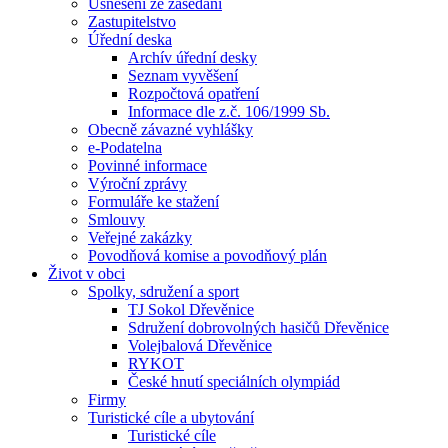
Usnesení ze zasedání
Zastupitelstvo
Úřední deska
Archív úřední desky
Seznam vyvěšení
Rozpočtová opatření
Informace dle z.č. 106/1999 Sb.
Obecně závazné vyhlášky
e-Podatelna
Povinné informace
Výroční zprávy
Formuláře ke stažení
Smlouvy
Veřejné zakázky
Povodňová komise a povodňový plán
Život v obci
Spolky, sdružení a sport
TJ Sokol Dřevěnice
Sdružení dobrovolných hasičů Dřevěnice
Volejbalová Dřevěnice
RYKOT
České hnutí speciálních olympiád
Firmy
Turistické cíle a ubytování
Turistické cíle