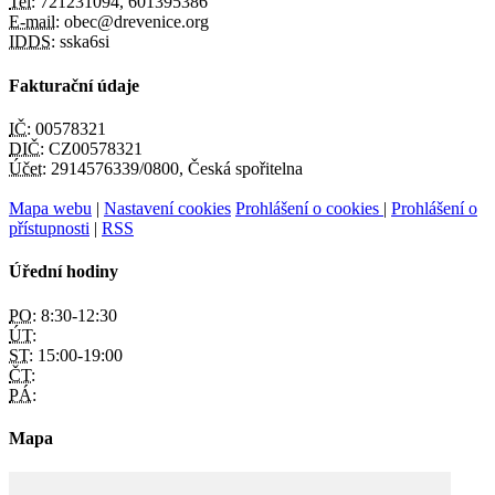
Tel:
721231094, 601395386
E-mail:
obec@drevenice.org
IDDS:
sska6si
Fakturační údaje
IČ:
00578321
DIČ:
CZ00578321
Účet:
2914576339/0800, Česká spořitelna
Mapa webu
|
Nastavení cookies
Prohlášení o cookies
|
Prohlášení o
přístupnosti
|
RSS
Úřední hodiny
PO:
8:30-12:30
ÚT:
ST:
15:00-19:00
ČT:
PÁ:
Mapa