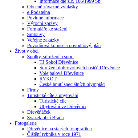
Informace dle z.č. 106/1999 Sb.
Obecně závazné vyhlášky
e-Podatelna
Povinné informace
Výroční zprávy
Formuláře ke stažení
Smlouvy
Veřejné zakázky
Povodňová komise a povodňový plán
Život v obci
Spolky, sdružení a sport
TJ Sokol Dřevěnice
Sdružení dobrovolných hasičů Dřevěnice
Volejbalová Dřevěnice
RYKOT
České hnutí speciálních olympiád
Firmy
Turistické cíle a ubytování
Turistické cíle
Ubytování ve Dřevěnici
Dřevěňáček
Svazek obcí Brada
Fotogalerie
Dřevěnice na starých fotografiích
Čištění rybníka v roce 1971