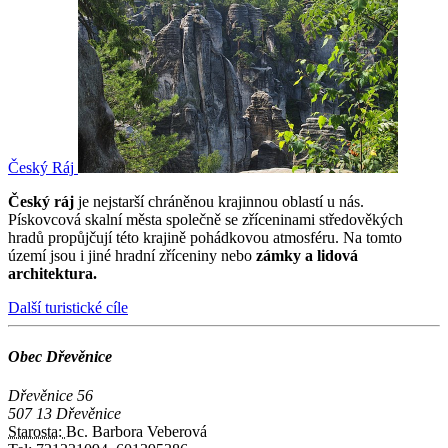
Český Ráj
Český ráj
je nejstarší chráněnou krajinnou oblastí u nás.
Pískovcová skalní města společně se zříceninami středověkých
hradů propůjčují této krajině pohádkovou atmosféru. Na tomto
území jsou i jiné hradní zříceniny nebo
zámky a lidová
architektura.
Další turistické cíle
Obec Dřevěnice
Dřevěnice 56
507 13 Dřevěnice
Starosta:
Bc. Barbora Veberová