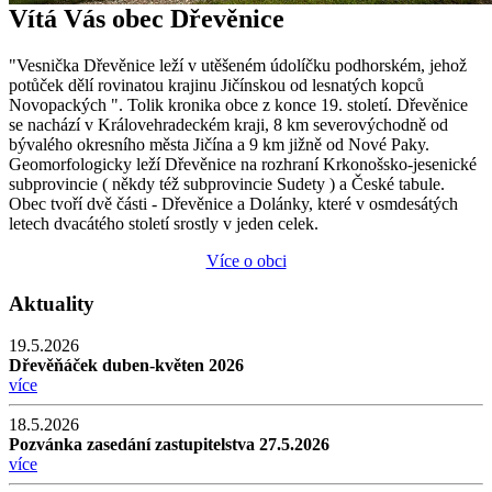
Vítá Vás obec Dřevěnice
"Vesnička Dřevěnice leží v utěšeném údolíčku podhorském, jehož
potůček dělí rovinatou krajinu Jičínskou od lesnatých kopců
Novopackých ". Tolik kronika obce z konce 19. století. Dřevěnice
se nachází v Královehradeckém kraji, 8 km severovýchodně od
bývalého okresního města Jičína a 9 km jižně od Nové Paky.
Geomorfologicky leží Dřevěnice na rozhraní Krkonošsko-jesenické
subprovincie ( někdy též subprovincie Sudety ) a České tabule.
Obec tvoří dvě části - Dřevěnice a Dolánky, které v osmdesátých
letech dvacátého století srostly v jeden celek.
Více o obci
Aktuality
19.5.2026
Dřevěňáček duben-květen 2026
více
18.5.2026
Pozvánka zasedání zastupitelstva 27.5.2026
více