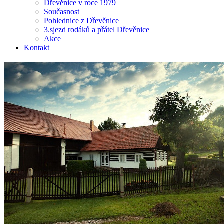
Dřevěnice v roce 1979
Současnost
Pohlednice z Dřevěnice
3.sjezd rodáků a přátel Dřevěnice
Akce
Kontakt