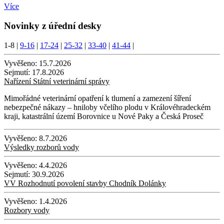
Více
Novinky z úřední desky
1-8
|
9-16
|
17-24
|
25-32
|
33-40
|
41-44
|
Vyvěšeno:
15.7.2026
Sejmutí:
17.8.2026
Nařízení Státní veterinární správy
Mimořádné veterinární opatření k tlumení a zamezení šíření
nebezpečné nákazy – hniloby včelího plodu v Královéhradeckém
kraji, katastrální území Borovnice u Nové Paky a Česká Proseč
Vyvěšeno:
8.7.2026
Výsledky rozborů vody
Vyvěšeno:
4.4.2026
Sejmutí:
30.9.2026
VV Rozhodnutí povolení stavby Chodník Dolánky
Vyvěšeno:
1.4.2026
Rozbory vody