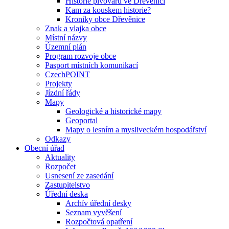
Historie pivovaru ve Dřevěnici
Kam za kouskem historie?
Kroniky obce Dřevěnice
Znak a vlajka obce
Místní názvy
Územní plán
Program rozvoje obce
Pasport místních komunikací
CzechPOINT
Projekty
Jízdní řády
Mapy
Geologické a historické mapy
Geoportal
Mapy o lesním a mysliveckém hospodářství
Odkazy
Obecní úřad
Aktuality
Rozpočet
Usnesení ze zasedání
Zastupitelstvo
Úřední deska
Archív úřední desky
Seznam vyvěšení
Rozpočtová opatření