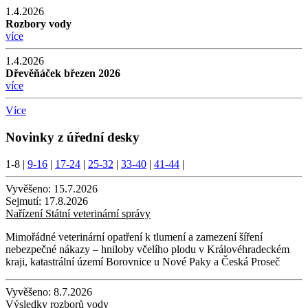
1.4.2026
Rozbory vody
více
1.4.2026
Dřevěňáček březen 2026
více
Více
Novinky z úřední desky
1-8
|
9-16
|
17-24
|
25-32
|
33-40
|
41-44
|
Vyvěšeno:
15.7.2026
Sejmutí:
17.8.2026
Nařízení Státní veterinární správy
Mimořádné veterinární opatření k tlumení a zamezení šíření
nebezpečné nákazy – hniloby včelího plodu v Královéhradeckém
kraji, katastrální území Borovnice u Nové Paky a Česká Proseč
Vyvěšeno:
8.7.2026
Výsledky rozborů vody