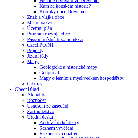
Historie pivovaru ve Dřevěnici
Kam za kouskem historie?
Kroniky obce Dřevěnice
Znak a vlajka obce
Místní názvy
Územní plán
Program rozvoje obce
Pasport místních komunikací
CzechPOINT
Projekty
Jízdní řády
Mapy
Geologické a historické mapy
Geoportal
Mapy o lesním a mysliveckém hospodářství
Odkazy
Obecní úřad
Aktuality
Rozpočet
Usnesení ze zasedání
Zastupitelstvo
Úřední deska
Archív úřední desky
Seznam vyvěšení
Rozpočtová opatření