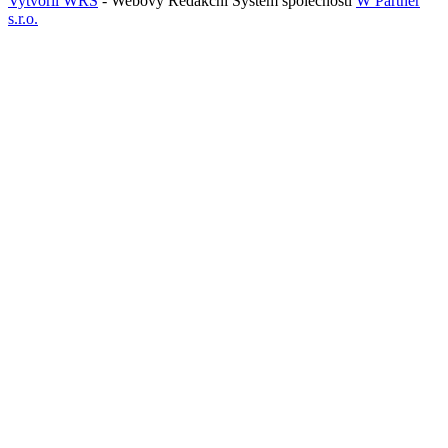
Vytvořil WRS
- Webový Redakční Systém společnosti
W Partner
s.r.o.