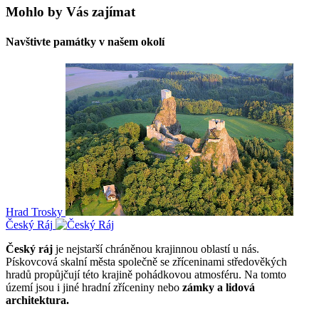
Mohlo by Vás zajímat
Navštivte památky v našem okolí
Hrad Trosky
Český Ráj
Český ráj
je nejstarší chráněnou krajinnou oblastí u nás.
Pískovcová skalní města společně se zříceninami středověkých
hradů propůjčují této krajině pohádkovou atmosféru. Na tomto
území jsou i jiné hradní zříceniny nebo
zámky a lidová
architektura.