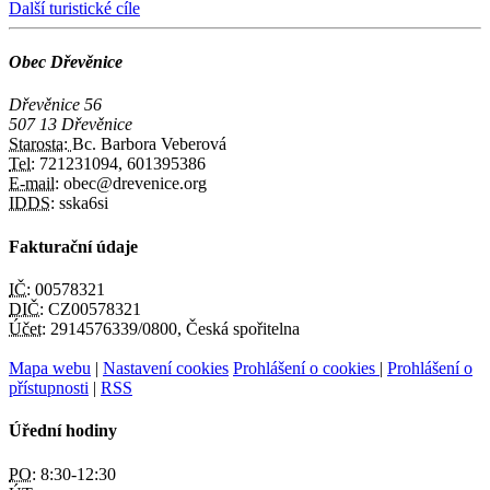
Další turistické cíle
Obec Dřevěnice
Dřevěnice 56
507 13 Dřevěnice
Starosta:
Bc. Barbora Veberová
Tel:
721231094, 601395386
E-mail:
obec@drevenice.org
IDDS:
sska6si
Fakturační údaje
IČ:
00578321
DIČ:
CZ00578321
Účet:
2914576339/0800, Česká spořitelna
Mapa webu
|
Nastavení cookies
Prohlášení o cookies
|
Prohlášení o
přístupnosti
|
RSS
Úřední hodiny
PO:
8:30-12:30