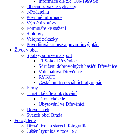
Informace dle z.č. 106/1999 Sb.
Obecně závazné vyhlášky
e-Podatelna
Povinné informace
Výroční zprávy
Formuláře ke stažení
Smlouvy
Veřejné zakázky
Povodňová komise a povodňový plán
Život v obci
Spolky, sdružení a sport
TJ Sokol Dřevěnice
Sdružení dobrovolných hasičů Dřevěnice
Volejbalová Dřevěnice
RYKOT
České hnutí speciálních olympiád
Firmy
Turistické cíle a ubytování
Turistické cíle
Ubytování ve Dřevěnici
Dřevěňáček
Svazek obcí Brada
Fotogalerie
Dřevěnice na starých fotografiích
Čištění rybníka v roce 1971