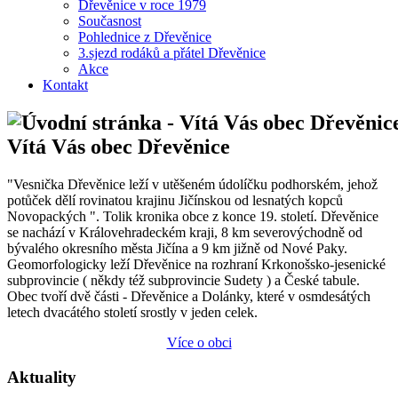
Dřevěnice v roce 1979
Současnost
Pohlednice z Dřevěnice
3.sjezd rodáků a přátel Dřevěnice
Akce
Kontakt
Vítá Vás obec Dřevěnice
"Vesnička Dřevěnice leží v utěšeném údolíčku podhorském, jehož
potůček dělí rovinatou krajinu Jičínskou od lesnatých kopců
Novopackých ". Tolik kronika obce z konce 19. století. Dřevěnice
se nachází v Královehradeckém kraji, 8 km severovýchodně od
bývalého okresního města Jičína a 9 km jižně od Nové Paky.
Geomorfologicky leží Dřevěnice na rozhraní Krkonošsko-jesenické
subprovincie ( někdy též subprovincie Sudety ) a České tabule.
Obec tvoří dvě části - Dřevěnice a Dolánky, které v osmdesátých
letech dvacátého století srostly v jeden celek.
Více o obci
Aktuality