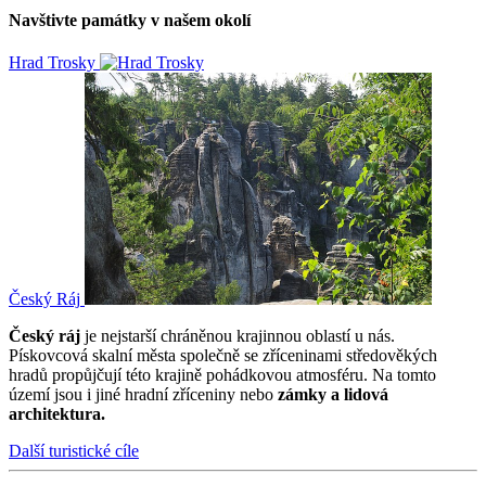
Navštivte památky v našem okolí
Hrad Trosky
Český Ráj
Český ráj
je nejstarší chráněnou krajinnou oblastí u nás.
Pískovcová skalní města společně se zříceninami středověkých
hradů propůjčují této krajině pohádkovou atmosféru. Na tomto
území jsou i jiné hradní zříceniny nebo
zámky a lidová
architektura.
Další turistické cíle