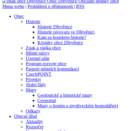
Obec
Dřevěnice
Oficiální stránky obce
Mapa webu
|
Prohlášení o přístupnosti
|
RSS
Obec
Historie
Historie Dřevěnice
Historie pivovaru ve Dřevěnici
Kam za kouskem historie?
Kroniky obce Dřevěnice
Znak a vlajka obce
Místní názvy
Územní plán
Program rozvoje obce
Pasport místních komunikací
CzechPOINT
Projekty
Jízdní řády
Mapy
Geologické a historické mapy
Geoportal
Mapy o lesním a mysliveckém hospodářství
Odkazy
Obecní úřad
Aktuality
Rozpočet