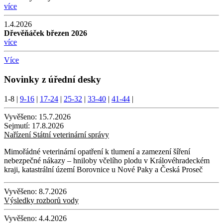
více
1.4.2026
Dřevěňáček březen 2026
více
Více
Novinky z úřední desky
1-8
|
9-16
|
17-24
|
25-32
|
33-40
|
41-44
|
Vyvěšeno:
15.7.2026
Sejmutí:
17.8.2026
Nařízení Státní veterinární správy
Mimořádné veterinární opatření k tlumení a zamezení šíření
nebezpečné nákazy – hniloby včelího plodu v Královéhradeckém
kraji, katastrální území Borovnice u Nové Paky a Česká Proseč
Vyvěšeno:
8.7.2026
Výsledky rozborů vody
Vyvěšeno:
4.4.2026