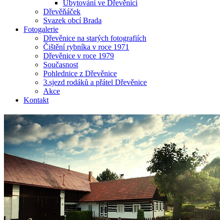
Ubytování ve Dřevěnici
Dřevěňáček
Svazek obcí Brada
Fotogalerie
Dřevěnice na starých fotografiích
Čištění rybníka v roce 1971
Dřevěnice v roce 1979
Současnost
Pohlednice z Dřevěnice
3.sjezd rodáků a přátel Dřevěnice
Akce
Kontakt