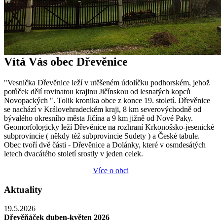
Vítá Vás obec Dřevěnice
"Vesnička Dřevěnice leží v utěšeném údolíčku podhorském, jehož
potůček dělí rovinatou krajinu Jičínskou od lesnatých kopců
Novopackých ". Tolik kronika obce z konce 19. století. Dřevěnice
se nachází v Královehradeckém kraji, 8 km severovýchodně od
bývalého okresního města Jičína a 9 km jižně od Nové Paky.
Geomorfologicky leží Dřevěnice na rozhraní Krkonošsko-jesenické
subprovincie ( někdy též subprovincie Sudety ) a České tabule.
Obec tvoří dvě části - Dřevěnice a Dolánky, které v osmdesátých
letech dvacátého století srostly v jeden celek.
Více o obci
Aktuality
19.5.2026
Dřevěňáček duben-květen 2026