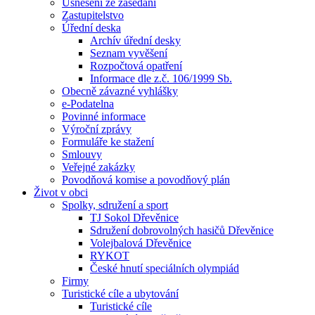
Usnesení ze zasedání
Zastupitelstvo
Úřední deska
Archív úřední desky
Seznam vyvěšení
Rozpočtová opatření
Informace dle z.č. 106/1999 Sb.
Obecně závazné vyhlášky
e-Podatelna
Povinné informace
Výroční zprávy
Formuláře ke stažení
Smlouvy
Veřejné zakázky
Povodňová komise a povodňový plán
Život v obci
Spolky, sdružení a sport
TJ Sokol Dřevěnice
Sdružení dobrovolných hasičů Dřevěnice
Volejbalová Dřevěnice
RYKOT
České hnutí speciálních olympiád
Firmy
Turistické cíle a ubytování
Turistické cíle