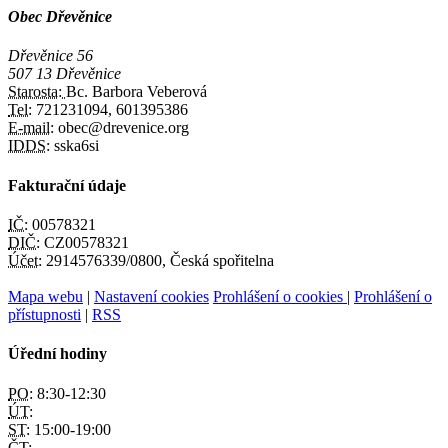
Obec Dřevěnice
Dřevěnice 56
507 13 Dřevěnice
Starosta:
Bc. Barbora Veberová
Tel:
721231094, 601395386
E-mail:
obec@drevenice.org
IDDS:
sska6si
Fakturační údaje
IČ:
00578321
DIČ:
CZ00578321
Účet:
2914576339/0800, Česká spořitelna
Mapa webu
|
Nastavení cookies
Prohlášení o cookies
|
Prohlášení o
přístupnosti
|
RSS
Úřední hodiny
PO:
8:30-12:30
ÚT:
ST:
15:00-19:00
ČT: