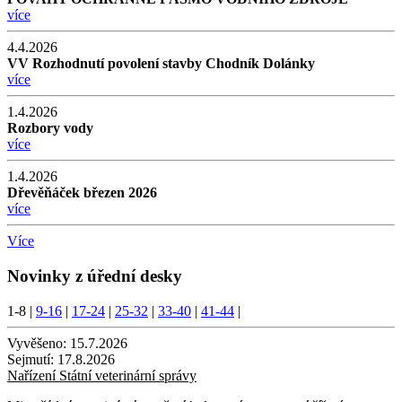
více
4.4.2026
VV Rozhodnutí povolení stavby Chodník Dolánky
více
1.4.2026
Rozbory vody
více
1.4.2026
Dřevěňáček březen 2026
více
Více
Novinky z úřední desky
1-8
|
9-16
|
17-24
|
25-32
|
33-40
|
41-44
|
Vyvěšeno:
15.7.2026
Sejmutí:
17.8.2026
Nařízení Státní veterinární správy