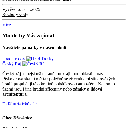
Vyvěšeno:
5.11.2025
Rozbory vody
Více
Mohlo by Vás zajímat
Navštivte památky v našem okolí
Hrad Trosky
Český Ráj
Český ráj
je nejstarší chráněnou krajinnou oblastí u nás.
Pískovcová skalní města společně se zříceninami středověkých
hradů propůjčují této krajině pohádkovou atmosféru. Na tomto
území jsou i jiné hradní zříceniny nebo
zámky a lidová
architektura.
Další turistické cíle
Obec Dřevěnice