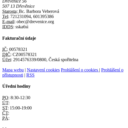
Dřevěnice 56
507 13 Dřevěnice
Starosta:
Bc. Barbora Veberová
Tel:
721231094, 601395386
E-mail:
obec@drevenice.org
IDDS:
sska6si
Fakturační údaje
IČ:
00578321
DIČ:
CZ00578321
Účet:
2914576339/0800, Česká spořitelna
Mapa webu
|
Nastavení cookies
Prohlášení o cookies
|
Prohlášení o
přístupnosti
|
RSS
Úřední hodiny
PO:
8:30-12:30
ÚT:
ST:
15:00-19:00
ČT:
PÁ: