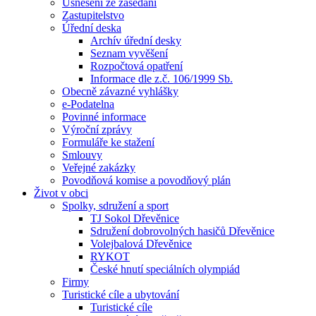
Usnesení ze zasedání
Zastupitelstvo
Úřední deska
Archív úřední desky
Seznam vyvěšení
Rozpočtová opatření
Informace dle z.č. 106/1999 Sb.
Obecně závazné vyhlášky
e-Podatelna
Povinné informace
Výroční zprávy
Formuláře ke stažení
Smlouvy
Veřejné zakázky
Povodňová komise a povodňový plán
Život v obci
Spolky, sdružení a sport
TJ Sokol Dřevěnice
Sdružení dobrovolných hasičů Dřevěnice
Volejbalová Dřevěnice
RYKOT
České hnutí speciálních olympiád
Firmy
Turistické cíle a ubytování
Turistické cíle