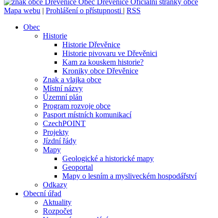
Obec
Dřevěnice
Oficiální stránky obce
Mapa webu
|
Prohlášení o přístupnosti
|
RSS
Obec
Historie
Historie Dřevěnice
Historie pivovaru ve Dřevěnici
Kam za kouskem historie?
Kroniky obce Dřevěnice
Znak a vlajka obce
Místní názvy
Územní plán
Program rozvoje obce
Pasport místních komunikací
CzechPOINT
Projekty
Jízdní řády
Mapy
Geologické a historické mapy
Geoportal
Mapy o lesním a mysliveckém hospodářství
Odkazy
Obecní úřad
Aktuality
Rozpočet