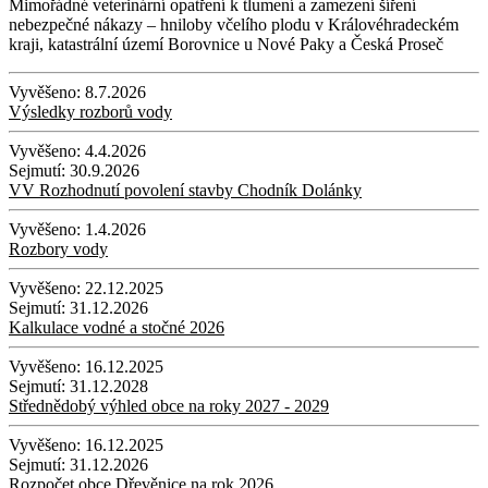
Mimořádné veterinární opatření k tlumení a zamezení šíření
nebezpečné nákazy – hniloby včelího plodu v Královéhradeckém
kraji, katastrální území Borovnice u Nové Paky a Česká Proseč
Vyvěšeno:
8.7.2026
Výsledky rozborů vody
Vyvěšeno:
4.4.2026
Sejmutí:
30.9.2026
VV Rozhodnutí povolení stavby Chodník Dolánky
Vyvěšeno:
1.4.2026
Rozbory vody
Vyvěšeno:
22.12.2025
Sejmutí:
31.12.2026
Kalkulace vodné a stočné 2026
Vyvěšeno:
16.12.2025
Sejmutí:
31.12.2028
Střednědobý výhled obce na roky 2027 - 2029
Vyvěšeno:
16.12.2025
Sejmutí:
31.12.2026
Rozpočet obce Dřevěnice na rok 2026