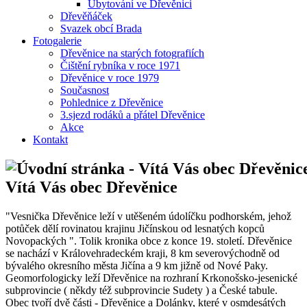
Ubytování ve Dřevěnici
Dřevěňáček
Svazek obcí Brada
Fotogalerie
Dřevěnice na starých fotografiích
Čištění rybníka v roce 1971
Dřevěnice v roce 1979
Současnost
Pohlednice z Dřevěnice
3.sjezd rodáků a přátel Dřevěnice
Akce
Kontakt
Vítá Vás obec Dřevěnice
"Vesnička Dřevěnice leží v utěšeném údolíčku podhorském, jehož
potůček dělí rovinatou krajinu Jičínskou od lesnatých kopců
Novopackých ". Tolik kronika obce z konce 19. století. Dřevěnice
se nachází v Královehradeckém kraji, 8 km severovýchodně od
bývalého okresního města Jičína a 9 km jižně od Nové Paky.
Geomorfologicky leží Dřevěnice na rozhraní Krkonošsko-jesenické
subprovincie ( někdy též subprovincie Sudety ) a České tabule.
Obec tvoří dvě části - Dřevěnice a Dolánky, které v osmdesátých