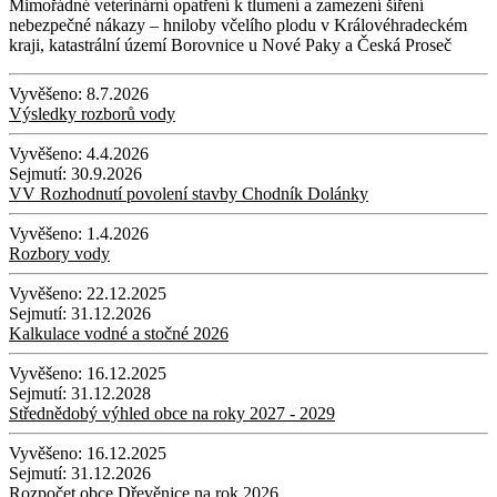
Mimořádné veterinární opatření k tlumení a zamezení šíření
nebezpečné nákazy – hniloby včelího plodu v Královéhradeckém
kraji, katastrální území Borovnice u Nové Paky a Česká Proseč
Vyvěšeno:
8.7.2026
Výsledky rozborů vody
Vyvěšeno:
4.4.2026
Sejmutí:
30.9.2026
VV Rozhodnutí povolení stavby Chodník Dolánky
Vyvěšeno:
1.4.2026
Rozbory vody
Vyvěšeno:
22.12.2025
Sejmutí:
31.12.2026
Kalkulace vodné a stočné 2026
Vyvěšeno:
16.12.2025
Sejmutí:
31.12.2028
Střednědobý výhled obce na roky 2027 - 2029
Vyvěšeno:
16.12.2025
Sejmutí:
31.12.2026
Rozpočet obce Dřevěnice na rok 2026