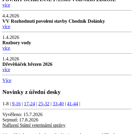
více
4.4.2026
VV Rozhodnutí povolení stavby Chodník Dolánky
více
1.4.2026
Rozbory vody
více
1.4.2026
Dřevěňáček březen 2026
více
Více
Novinky z úřední desky
1-8
|
9-16
|
17-24
|
25-32
|
33-40
|
41-44
|
Vyvěšeno:
15.7.2026
Sejmutí:
17.8.2026
Nařízení Státní veterinární správy