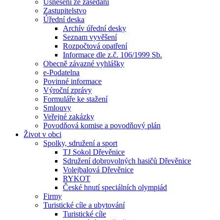
Usnesení ze zasedání
Zastupitelstvo
Úřední deska
Archív úřední desky
Seznam vyvěšení
Rozpočtová opatření
Informace dle z.č. 106/1999 Sb.
Obecně závazné vyhlášky
e-Podatelna
Povinné informace
Výroční zprávy
Formuláře ke stažení
Smlouvy
Veřejné zakázky
Povodňová komise a povodňový plán
Život v obci
Spolky, sdružení a sport
TJ Sokol Dřevěnice
Sdružení dobrovolných hasičů Dřevěnice
Volejbalová Dřevěnice
RYKOT
České hnutí speciálních olympiád
Firmy
Turistické cíle a ubytování
Turistické cíle