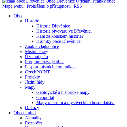
Obec
Dřevěnice
Oficiální stránky obce
Mapa webu
|
Prohlášení o přístupnosti
|
RSS
Obec
Historie
Historie Dřevěnice
Historie pivovaru ve Dřevěnici
Kam za kouskem historie?
Kroniky obce Dřevěnice
Znak a vlajka obce
Místní názvy
Územní plán
Program rozvoje obce
Pasport místních komunikací
CzechPOINT
Projekty
Jízdní řády
Mapy
Geologické a historické mapy
Geoportal
Mapy o lesním a mysliveckém hospodářství
Odkazy
Obecní úřad
Aktuality
Rozpočet