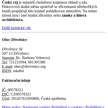
Český ráj
je nejstarší chráněnou krajinnou oblastí u nás.
Pískovcová skalní města společně se zříceninami středověkých
hradů propůjčují této krajině pohádkovou atmosféru. Na tomto
území jsou i jiné hradní zříceniny nebo
zámky a lidová
architektura.
Další turistické cíle
Obec Dřevěnice
Dřevěnice 56
507 13 Dřevěnice
Starosta:
Bc. Barbora Veberová
Tel:
721231094, 601395386
E-mail:
obec@drevenice.org
IDDS:
sska6si
Fakturační údaje
IČ:
00578321
DIČ:
CZ00578321
Účet:
2914576339/0800, Česká spořitelna
Mapa webu
|
Nastavení cookies
Prohlášení o cookies
|
Prohlášení o