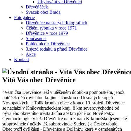
Ubytování ve Dřevěnici
Dřevěňáček
Svazek obcí Brada
Fotogalerie
Dřevěnice na starých fotografiích
Čištění rybníka v roce 1971
Dřevěnice v roce 1979
Současnost
Pohlednice z Dřevěnice
3.sjezd rodáků a přátel Dřevěnice
Akce
Kontakt
Vítá Vás obec Dřevěnice
"Vesnička Dřevěnice leží v utěšeném údolíčku podhorském, jehož
potůček dělí rovinatou krajinu Jičínskou od lesnatých kopců
Novopackých ". Tolik kronika obce z konce 19. století. Dřevěnice
se nachází v Královehradeckém kraji, 8 km severovýchodně od
bývalého okresního města Jičína a 9 km jižně od Nové Paky.
Geomorfologicky leží Dřevěnice na rozhraní Krkonošsko-jesenické
subprovincie ( někdy též subprovincie Sudety ) a České tabule.
Obec tvoří dvě části - Dřevěnice a Dolánky, které v osmdesátých