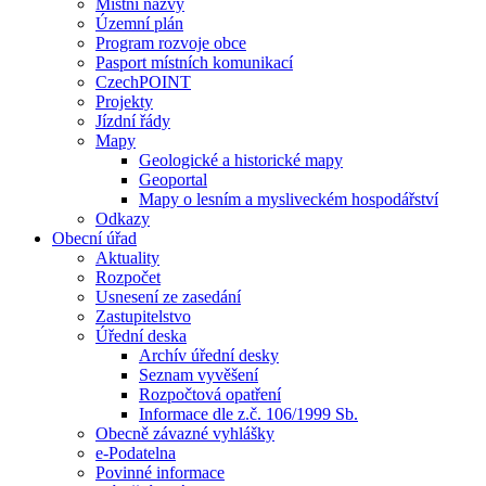
Místní názvy
Územní plán
Program rozvoje obce
Pasport místních komunikací
CzechPOINT
Projekty
Jízdní řády
Mapy
Geologické a historické mapy
Geoportal
Mapy o lesním a mysliveckém hospodářství
Odkazy
Obecní úřad
Aktuality
Rozpočet
Usnesení ze zasedání
Zastupitelstvo
Úřední deska
Archív úřední desky
Seznam vyvěšení
Rozpočtová opatření
Informace dle z.č. 106/1999 Sb.
Obecně závazné vyhlášky
e-Podatelna
Povinné informace