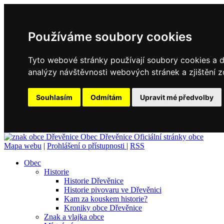
Používáme soubory cookies
Tyto webové stránky používají soubory cookies a da
analýzy návštěvnosti webových stránek a zjištění z
Souhlasím
Odmítám
Upravit mé předvolby
Obec
Dřevěnice
Oficiální stránky obce
Mapa webu
|
Prohlášení o přístupnosti
|
RSS
Obec
Historie
Historie Dřevěnice
Historie pivovaru ve Dřevěnici
Kam za kouskem historie?
Kroniky obce Dřevěnice
Znak a vlajka obce