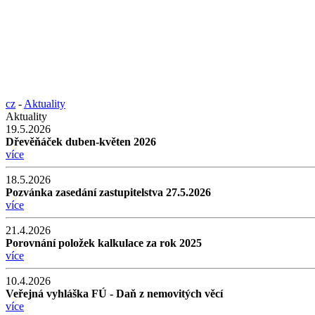
cz
-
Aktuality
Aktuality
19.5.2026
Dřevěňáček duben-květen 2026
více
18.5.2026
Pozvánka zasedání zastupitelstva 27.5.2026
více
21.4.2026
Porovnání položek kalkulace za rok 2025
více
10.4.2026
Veřejná vyhláška FÚ - Daň z nemovitých věcí
více