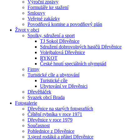
Výroční zprávy
Formuláře ke stažení
Smlouvy
Veřejné zakázky
Povodňová komise a povodňový plán
Život v obci
Spolky, sdružení a sport
TJ Sokol Dřevěnice
Sdružení dobrovolných hasičů Dřevěnice
Volejbalová Dřevěnice
RYKOT
České hnutí speciálních olympiád
Firmy
Turistické cíle a ubytování
Turistické cíle
Ubytování ve Dřevěnici
Dřevěňáček
Svazek obcí Brada
Fotogalerie
Dřevěnice na starých fotografiích
Čištění rybníka v roce 1971
Dřevěnice v roce 1979
Současnost
Pohlednice z Dřevěnice
3.sjezd rodáků a přátel Dřevěnice